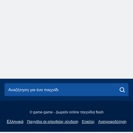
© game-game - Δωρεάν online παιχνίδια flash
English
Ελληνικά
Παιχνίδια σε απευθείας σύνδεση
Ετικέτες
Ανατροφοδότηση
Français