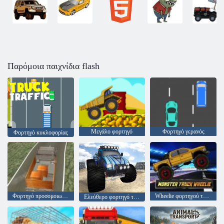
Παρόμοια παιχνίδια flash
Μεγάλο φορτηγό
Φορτηγό γερανός
Φορτηγό κυκλοφορίας
Φορτηγό προσομοιωτή φορτηγών
Wheelie φορτηγού τέρας
Ελεύθερο φορτηγό τέρας