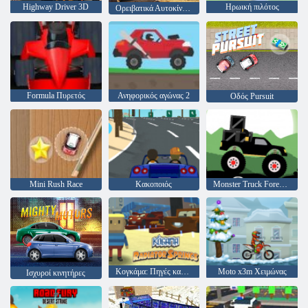
Highway Driver 3D
Ηρωική πιλότος
Ορειβατικά Αυτοκίνητα Stunts
Formula Πυρετός
Ανηφορικός αγώνας 2
Οδός Pursuit
Mini Rush Race
Κακοποιός
Monster Truck Forest-Παράδοση
Κογκάμα: Πηγές καλοριφέρ
Moto x3m Χειμώνας
Ισχυροί κινητήρες