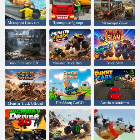
Μεταφορά ζώων εκτροφής
Προσομοιωτής φορτηγών πετρελαιοφόρων
Μεταφορά Ζώων
Truck Simulator Offroad 2
Monster Truck Racing Παιχνίδι Truck Race
Truck Slam
Παράδοση CarGO
Αστεία αυτοκίνητα
Monster Truck Offroad