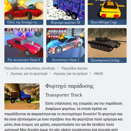
Οδός της Άνοιγμα της Φούρης
Πρωτάθλημα Lego Superhero
Φορτηγό φορτίου 18
Fly αυτοκίνητο Stunt 4
Αυτοκίνητο Stunt 2
Προσομοιωτή δεξαμενών
Παιχνίδια σε απευθείας σύνδεση
Παιχνίδια αγώνα
Αγώνας για τα φορτηγά
Αγώνας για τα αγόρια
Html5
Φορτηγό παράδοσης
Transporter Truck
Είστε υπάλληλος της εταιρείας για την παράδοση
διαφόρων φορτίων, τα οποία πρέπει να
παραδίδονται σε ακεραιότητα και το συντομότερο δυνατόν! Το φορτηγό σας
θα είναι εξοπλισμένο με έναν στρόβιλο που θα φορτίζεται πολύ γρήγορα και
μόλις είναι έτοιμος για χρήση, ενεργοποιήστε τον και θα πετάξετε πολύ
γρήγορα! Μην ξεχνάτε όμως ότι εάν χάσετε τουλάχιστον ένα στοιχείο από