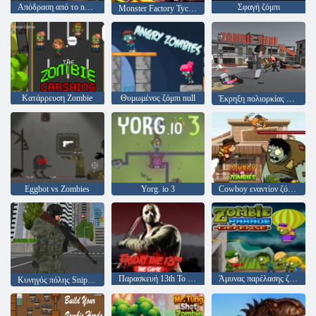
Απόδραση από το nuthouse
Σφαγή ζόμπι
Monster Factory Tycoon
Κατάρρευση Zombie
Θυμωμένος ζόμπι null
Έκρηξη πολιορκίας ζόμπι
Εggbot vs Zombies
Yorg. io 3
Cowboy εναντίον ζόμπι
Παρασκευή 13th Το παιχνίδι
Άμυνας παρέλασης ζόμπι
Κυνηγός πόλης Sniper Master