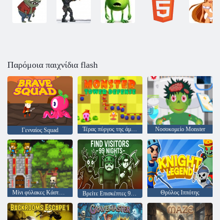
Παρόμοια παιχνίδια flash
Τέρας πύργος της άμυνας
Νοσοκομείο Monster
Γενναίος Squad
Μίνι φύλακες Κάστρο άμυνας
Θρύλος Ιππότης
Βρείτε Επισκέπτες 99 Νύχτες