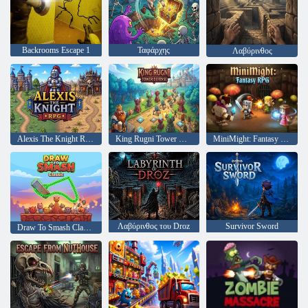
Backrooms Escape 1
Ταφάρχης
Λαβύρινθος
Alexis The Knight RPG
King Rugni Tower Defense
MiniMight: Fantasy RPG
Λαβύρινθος του Droz
Survivor Sword
Draw To Smash Classic