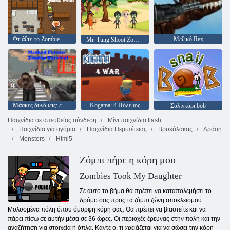
Φτιάξτε το Zombie Horde σας
Μεξικό Rex
Mr. Tung Shoot Zombie
Μάσκες δυνάμεις: επιβίωση ζόμπι
Kogama: 4 Πόλεμος
Σαλιγκάρι bob
Παιχνίδια σε απευθείας σύνδεση
Μίνι παιχνίδια flash
Παιχνίδια για αγόρια
Παιχνίδια Περιπέτειας
Βρυκόλακας
Δράση
Monsters
Html5
Ζόμπι πήρε η κόρη μου
Zombies Took My Daughter
Σε αυτό το βήμα θα πρέπει να καταπολεμήσει το
δρόμο σας προς τα ζόμπι ζώνη αποκλεισμού.
Μολυσμένα πόλη όπου όμορφη κόρη σας. Θα πρέπει να βιαστείτε και να
πάρει πίσω σε αυτήν μέσα σε 36 ώρες. Οι περιοχές έρευνας στην πόλη και την
αναζήτηση για στοιχεία ή όπλα. Κάντε ό, τι χρειάζεται για να σώσει την κόρη