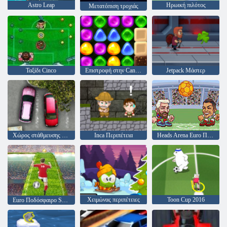
Astro Leap
Ηρωική πιλότος
Μετατόπιση τροχιάς
Ταξίδι Cinco
Επιστροφή στην Candyland 4: Lollipop Κήπος
Jetpack Μάστερ
Χώρος στάθμευσης μανία
Inca Περιπέτεια
Heads Arena Euro Ποδόσφαιρο
Χειμώνας περιπέτειες
Toon Cup 2016
Euro Ποδόσφαιρο Sprint