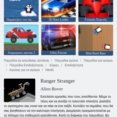
Παραλείψτε τον πιγκουίν
3D Race Leader
Formula Πυρετός
Ανηφορικός αγώνας 2
Οδός Pursuit
Mini Rush Race
Παιχνίδια σε απευθείας σύνδεση
Παιχνίδια αγώνα
Παιχνίδια για αγόρια
Παιχνίδια Επιδεξιότητας
Χώρος
Επιδεξιότητα
Αγώνας για τα αγόρια
Html5
Ranger Stranger
Alien Rover
Εκτελέστε εργασίες που τους ανατίθενται. Μέχρι το
τέλος και να ανοίξει το τελευταίο πλανήτη. Διαλέξτε
το αγαπημένο σας rover και να πάει σε ένα ταξίδι. Κοιτάξτε τα σημάδια, που θα
σας βοηθήσουν να την καλύτερη πλοήγηση. Διαχείριση πραγματοποιείται με
το πάτημα του επιθυμητή κατεύθυνση. Κατά τη διάρκεια του παιχνιδιού, θα