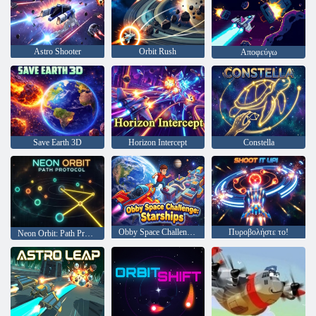
Astro Shooter
Orbit Rush
Αποφεύγω
Save Earth 3D
Horizon Intercept
Constella
Obby Space Challenge: Starships
Πυροβολήστε το!
Neon Orbit: Path Protocol