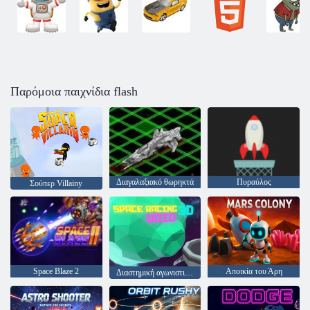
Παρόμοια παιχνίδια flash
Διαγαλαξιακό θωρηκτά
Πυραύλος
Σούπερ Villainy
Space Blaze 2
Αποικία του Άρη
Διαστημική αγωνιστική 3D: άκυρη