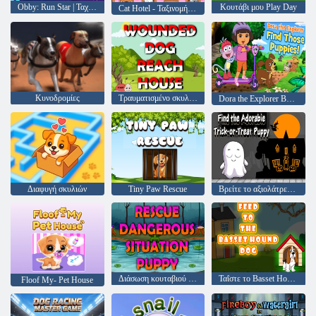
Obby: Run Star | Ταχύτητα και κατοικίδια
Κουτάβι μου Play Day
Cat Hotel - Ταξινομήστε τις γάτες!
Κυνοδρομίες
Τραυματισμένο σκυλί Reach House
Dora the Explorer Βρείτε αυτά τα κουτάβια
Διαφυγή σκυλιών
Tiny Paw Rescue
Βρείτε το αξιολάτρευτο κουτάβι Trick-or-Treat
Διάσωση κουταβιού επικίνδυνης κατάστασης
Ταΐστε το Basset Hound Dog
Floof My- Pet House