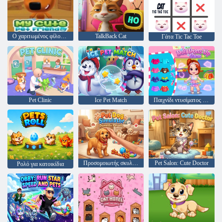
Ο χαριτωμένος φίλος μου για κατοικίδια
TalkBack Cat
Γάτα Tic Tac Toe
Pet Clinic
Ice Pet Match
Παιχνίδι ντυσίματος κούκλας
Προσομοιωτής σκυλιών κατοικίδιων ζώων
Pet Salon: Cute Doctor
Ρολό για κατοικίδια