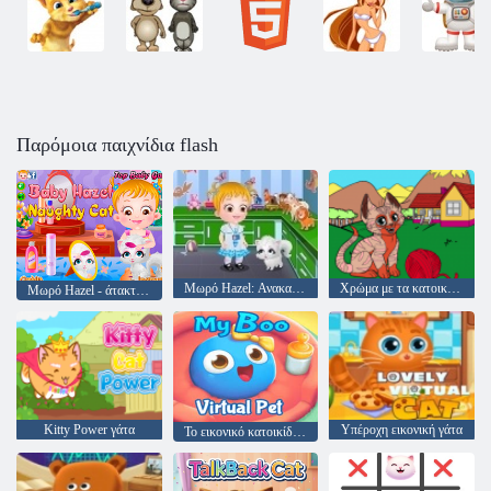
Παρόμοια παιχνίδια flash
Μωρό Hazel: Ανακαλύψτε τα ζώα
Χρώμα με τα κατοικίδια
Μωρό Hazel - άτακτος γάτα
Kitty Power γάτα
Υπέροχη εικονική γάτα
Το εικονικό κατοικίδιο μου Boo