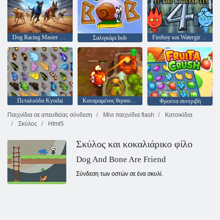
Dog Racing Master παιχνίδι
Fireboy και Watergirl 4: Crystal Temple
Σαλιγκάρι bob
Πεταλούδα Kyodai
Καταραμένος θησαυρός 2
Φρούτα συντριβή
Παιχνίδια σε απευθείας σύνδεση
Μίνι παιχνίδια flash
Κατοικίδια
Σκύλος
Html5
Σκύλος και κοκαλιάρικο φίλο
Dog And Bone Are Friend
Σύνδεση των οστών σε ένα σκυλί.