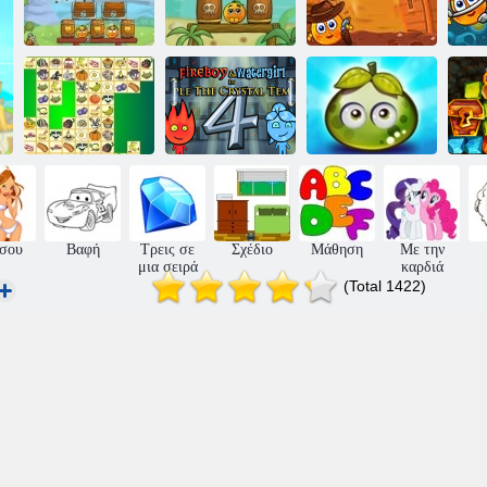
Καλύψτε
Καλύψτε
Εξώφυλλο
Πορτοκαλί:
πορτοκαλί.
Orange Wild
Ταξίδι Ιππότες
Ταξίδι. Πειρατές
West
Fireboy και
Watergirl 4:
Περιπέτεια
Kris Mahjong
Crystal Temple
ζουμερά μούρα
σου
Βαφή
Τρεις σε
Σχέδιο
Μάθηση
Με την
μια σειρά
καρδιά
(Total 1422)