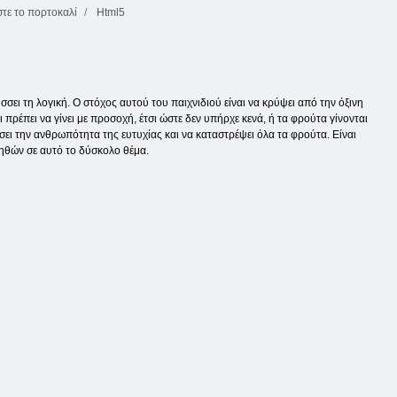
τε το πορτοκαλί
Html5
ύσσει τη λογική. Ο στόχος αυτού του παιχνιδιού είναι να κρύψει από την όξινη
πρέπει να γίνει με προσοχή, έτσι ώστε δεν υπήρχε κενά, ή τα φρούτα γίνονται
σει την ανθρωπότητα της ευτυχίας και να καταστρέψει όλα τα φρούτα. Είναι
ηθών σε αυτό το δύσκολο θέμα.