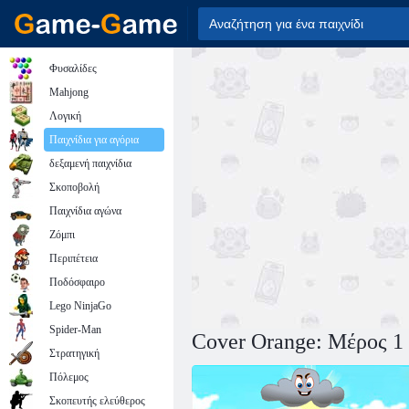
Φυσαλίδες
Mahjong
Λογική
Παιχνίδια για αγόρια
δεξαμενή παιχνίδια
Σκοποβολή
Παιχνίδια αγώνα
Ζόμπι
Περιπέτεια
Ποδόσφαιρο
Lego NinjaGo
Spider-Man
Cover Orange: Μέρος 1
Στρατηγική
Πόλεμος
Σκοπευτής ελεύθερος