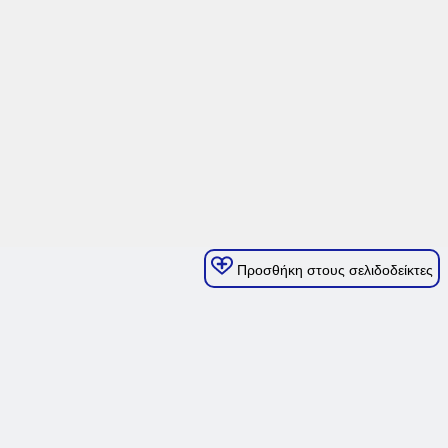
Προσθήκη στους σελιδοδείκτες