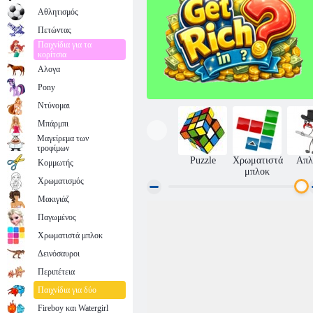
Αθλητισμός
Πετώντας
Παιχνίδια για τα
κορίτσια
Αλογα
Pony
Ντύνομαι
Μπάρμπι
Μαγείρεμα των
τροφίμων
Puzzle
Χρωματιστά
Απλ
Κομμωτής
μπλοκ
Χρωματισμός
Μακιγιάζ
Παγωμένος
Να γίνει πλούσιος;
Χρωματιστά μπλοκ
Δεινόσαυροι
Περιπέτεια
Παιχνίδια για δύο
Fireboy και Watergirl