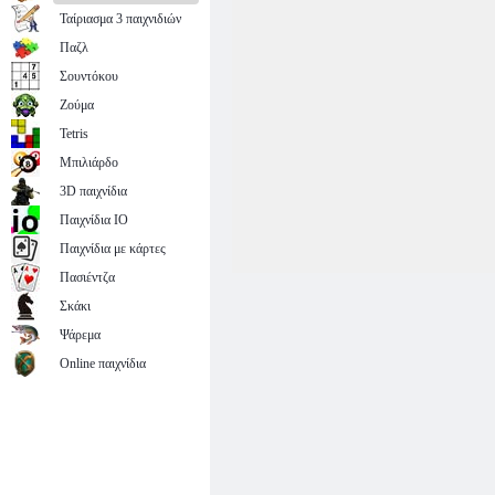
Ταίριασμα 3 παιχνιδιών
Παζλ
Σουντόκου
Ζούμα
Tetris
Μπιλιάρδο
3D παιχνίδια
Παιχνίδια IO
Παιχνίδια με κάρτες
Πασιέντζα
Σκάκι
Ψάρεμα
Online παιχνίδια