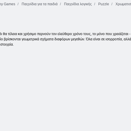
ny Games
Παιχνίδια για τα παιδιά
Παιχνίδια λογικής
Puzzle
Χρωματισ
Φανταχτερός δύτης
δι θα τέλεια και χρήσιμο περνούν τον ελεύθερο χρόνο τους, το μόνο που χρειάζεται -
ίο βρίσκονται γεωμετρικά σχήματα διαφόρων μεγεθών. Όλα είναι σε ισορροπία, αλλά 
στοιχεία.