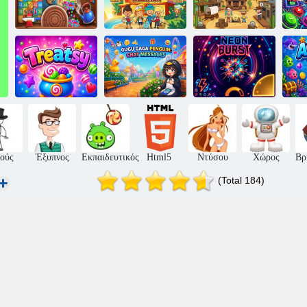
ASMR
Διασκεδαστικά
My Pretend
Χαλαρωτικά
My Pretend
Wild West
Παιχνίδια
Hotel Vacation
Cowboy
Πα
Gugu Gaga
Penguin:
Μηνύματα
Treatsy
συνομιλίας
Έκρηξη Νέον
ούς
Έξυπνος
Εκπαιδευτικός
Html5
Ντύσου
Χώρος
Βρ
(Total 184)