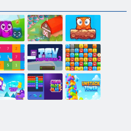
Οικόπεδο
2020!
Μικτή Κόσμου:
πουτίγκα
Επαναφορτωμένος
Σαββατοκύριακο
Παγετός Purple
γχώνευση 10
Head 2 null
Μπλοκ τέρας
Παγωμένο
ρφυρό κεφάλι
Έγχρωμη
3
έκρηξη
Αλεξίπτωτος