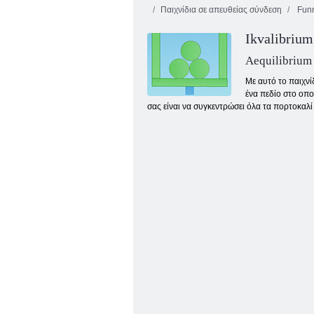
Παιχνίδια σε απευθείας σύνδεση
Fun
Ikvalibrium
Hexa Block
Puzzle
Κουτί Wake 2
Aequilibrium
Με αυτό το παιχνί
ένα πεδίο στο οπο
σας είναι να συγκεντρώσει όλα τα πορτοκαλί 