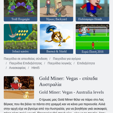
Troll Πυγμαχία
Ήρωες Backyard
Ποδόσφαιρο Headz Κύπελλο 2
Ινδικό κανόνι
Βασικά & Shield
Ευρώ Ποινή 2016
Παιχνίδια σε απευθείας σύνδεση
Παιχνίδια για αγόρια
Παιχνίδια Επιδεξιότητας
Παιχνίδια λογικής
Επιδεξιότητα
Ανασκαφέας
Html5
Gold Miner: Vegas - επίπεδα
Αυστραλία
Gold Miner: Vegas - Australia levels
Ο ήρωας μας Gold Miner θέλει να πάρει στο Λας
Βέγκας που θα βάλει τα πάντα στη γραμμή και να κάνει μια περιουσία. Αλλά
στην αρχή είχε να βγούμε από την Αυστραλία, για να βοηθήσει γκέι εκσκαφείς