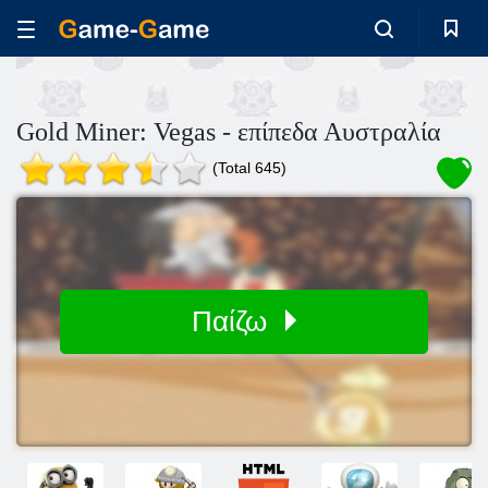
Gold Miner: Vegas - επίπεδα Αυστραλία
(Total 645)
Παίζω