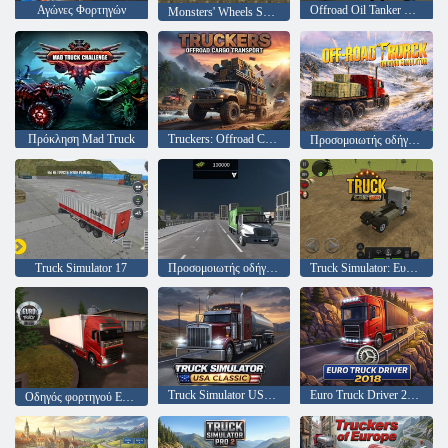
Αγώνες Φορτηγών
Offroad Oil Tanker Transporter Truck Simulator
Monsters' Wheels Special
Πρόκληση Mad Truck
Truckers: Offroad Cargo Transport
Προσομοιωτής οδήγησης φορτηγών εκτός δρόμου
Truck Simulator 17
Προσομοιωτής οδήγησης σκουπιδιών
Truck Simulator: Ευρώπη
Truck Simulator USA: Classic
Euro Truck Driver 2018
Οδηγός φορτηγού Euro