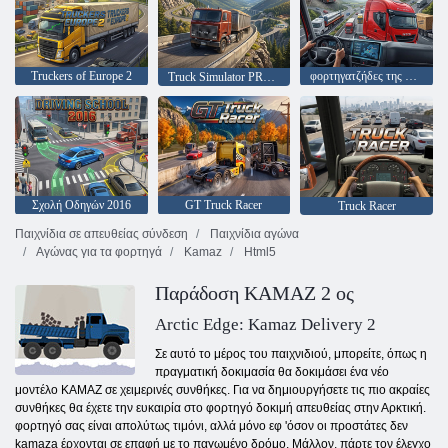
Truckers of Europe 2
φορτηγατζήδες της Ευρώπης
Truck Simulator PRO 2
Σχολή Οδηγών 2016
GT Truck Racer
Truck Racer
Παιχνίδια σε απευθείας σύνδεση
Παιχνίδια αγώνα
Αγώνας για τα φορτηγά
Kamaz
Html5
Παράδοση KAMAZ 2 ος
Arctic Edge: Kamaz Delivery 2
Σε αυτό το μέρος του παιχνιδιού, μπορείτε, όπως η
πραγματική δοκιμασία θα δοκιμάσει ένα νέο
μοντέλο KAMAZ σε χειμερινές συνθήκες. Για να δημιουργήσετε τις πιο ακραίες
συνθήκες θα έχετε την ευκαιρία στο φορτηγό δοκιμή απευθείας στην Αρκτική.
φορτηγό σας είναι απολύτως τιμόνι, αλλά μόνο εφ 'όσον οι προστάτες δεν
kamaza έρχονται σε επαφή με το παγωμένο δρόμο. Μάλλον, πάρτε τον έλεγχο