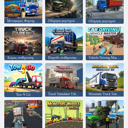
Μεταφορές Φορτηγών Φορτηγών
Οδήγηση φορτηγού Στρατού
Οδήγηση φορτηγού City Cargo
Χώρος στάθμευσης φορτηγών
Παιχνίδι στάθμευσης φορτηγών πετρελαιοφόρων
Vehicle Driving Master Game
Truck Simulator Ultimate 3D
Mountain Truck Simulator 3D
Tow N Go