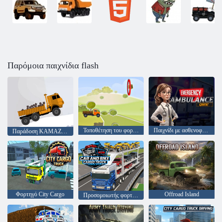
Παρόμοια παιχνίδια flash
Τοποθέτηση του φορτηγού
Παιχνίδι με ασθενοφόρο έκτακτης ανάγκης
Παράδοση KAMAZ ου
Φορτηγό City Cargo
Offroad Island
Προσομοιωτής φορτηγών αυτοκινήτων και ποδηλάτων