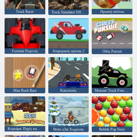
Truck Racer
Ηρωική πιλότος
Truck Simulator OffRoad 4
Formula Πυρετός
Ανηφορικός αγώνας 2
Οδός Pursuit
Mini Rush Race
Κακοποιός
Monster Truck Forest-Παράδοση
Κογκάμα: Πηγές καλοριφέρ
Moto x3m Χειμώνας
Bubble Pop Story