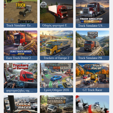
Truck Simulator: Ευρώπη
Οδηγός φορτηγού Euro
Truck Simulator USA: Classic
Euro Truck Driver 2018
Truckers of Europe 2
Truck Simulator PRO 2
Σχολή Οδηγών 2016
GT Truck Racer
φορτηγατζήδες της Ευρώπης