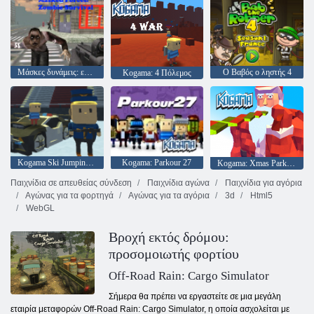
Μάσκες δυνάμεις: επιβίωση ζόμπι
Ο Βαβός ο ληστής 4
Kogama: 4 Πόλεμος
Kogama Ski Jumping !!
Kogama: Parkour 27
Kogama: Xmas Parkour
Παιχνίδια σε απευθείας σύνδεση
Παιχνίδια αγώνα
Παιχνίδια για αγόρια
Αγώνας για τα φορτηγά
Αγώνας για τα αγόρια
3d
Html5
WebGL
Βροχή εκτός δρόμου:
προσομοιωτής φορτίου
Off-Road Rain: Cargo Simulator
Σήμερα θα πρέπει να εργαστείτε σε μια μεγάλη
εταιρία μεταφορών Off-Road Rain: Cargo Simulator, η οποία ασχολείται με