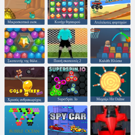
Μικροσκοπικά εκσκαφεία
Κυνήγι θησαυρού
Ατελείωτες φορτηγών
Σκοπευτής της θάλασσας
Ποινή σκοπευτές 2
Καλάθι Ηλύσια
SuperSpin. Io
Μαχαίρι Hit Online
Χρυσός ανθρακωρύχος