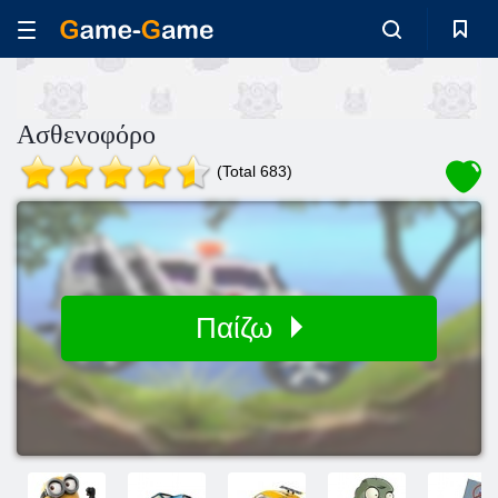
Ασθενοφόρο
(Total 683)
Παίζω