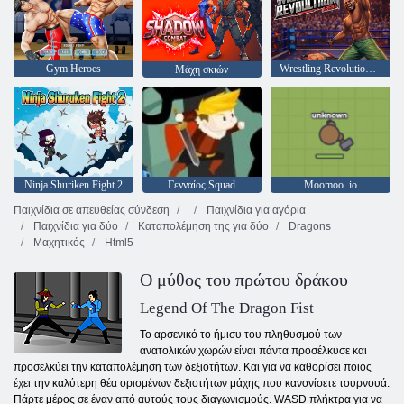
Gym Heroes
Wrestling Revolution Arena
Μάχη σκιών
Ninja Shuriken Fight 2
Γενναίος Squad
Moomoo. io
Παιχνίδια σε απευθείας σύνδεση
Παιχνίδια για αγόρια
Παιχνίδια για δύο
Καταπολέμηση της για δύο
Dragons
Μαχητικός
Html5
Ο μύθος του πρώτου δράκου
Legend Of The Dragon Fist
Το αρσενικό το ήμισυ του πληθυσμού των
ανατολικών χωρών είναι πάντα προσέλκυσε και
προσελκύει την καταπολέμηση των δεξιοτήτων. Και για να καθορίσει ποιος
έχει την καλύτερη θέα ορισμένων δεξιοτήτων μάχης που κανονίσετε τουρνουά.
Πάρτε μέρος σε έναν από αυτούς τους διαγωνισμούς. WASD πλήκτρα για να