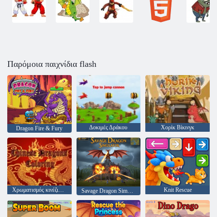
Παρόμοια παιχνίδια flash
Δοκιμές Δράκου
Χορίκ Βίκινγκ
Dragon Fire & Fury
Χρωματισμός κινέζικων δράκων
Knit Rescue
Savage Dragon Simulator