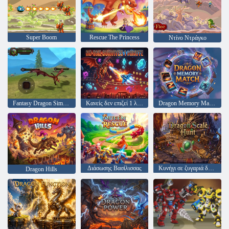
Super Boom
Rescue The Princess
Ντίνο Ντράγκο
Fantasy Dragon Simulator
Κανείς δεν επιζεί 1 λεπτό
Dragon Memory Match
Διάσωσης Βασίλισσας
Κυνήγι σε ζυγαριά δράκου
Dragon Hills