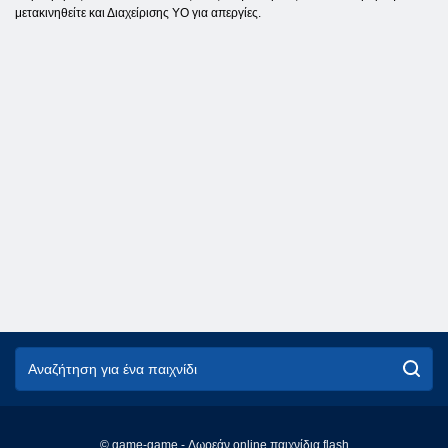
μετακινηθείτε και Διαχείρισης YO για απεργίες.
© game-game - Δωρεάν online παιχνίδια flash