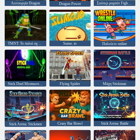
Λειτουργία Dragon
Σούπερ ρομπότ Fighter 2
Dragon Power
TMNT: Το παλιό σχολείο του Kickin 'It
Sumo. io
Παλεύετε online
Stick Duel Μεσαιωνικοί Πόλεμοι
Flying Spider
Μάχη Stickman
Crazy Bar Brawl
Stick Arena: Battle
Stick Arena: Stickmen