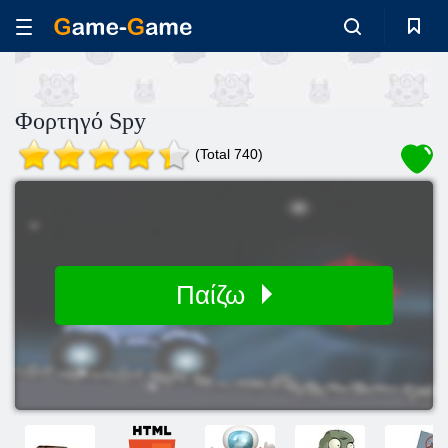
Φορτηγό Spy
(Total 740)
Παίζω