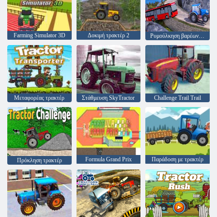
Farming Simulator 3D
Δοκιμή τρακτέρ 2
Ρυμούλκηση βαρέων τρακτέρ
Μεταφορέας τρακτέρ
Στάθμευση SkyTractor
Challenge Trail Trail
Formula Grand Prix
Παράδοση με τρακτέρ
Πρόκληση τρακτέρ