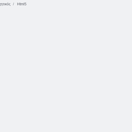
ητικός
Html5