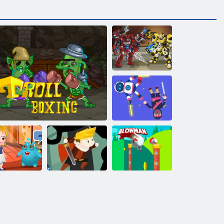
Σούπερ ρομπότ
Fighter 2
Ragdoll io
ωρό Hazel
Καυτή
Alien φίλο
Troll Πυγμαχία
Γενναίος Squad
εκτόξευση