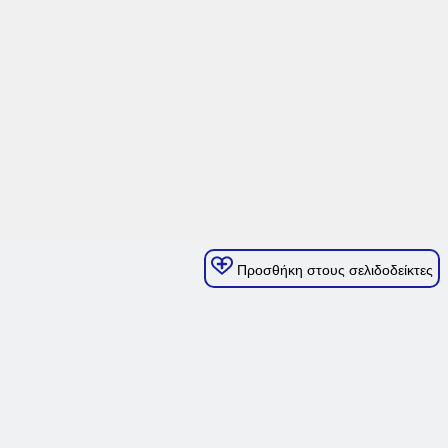
Προσθήκη στους σελιδοδείκτες