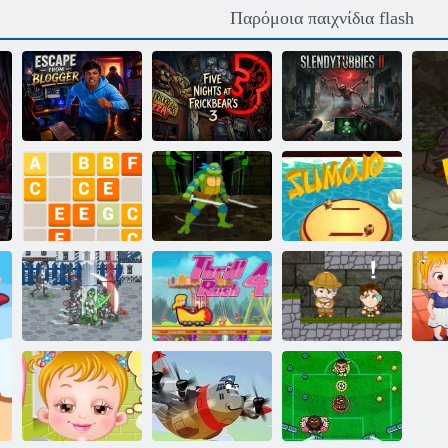
Παρόμοια παιχνίδια flash
Απόδραση από
Five Nights at
το Blogger
Frickbear's 3
Slendytubbies II
TMNT: Το
παλιό σχολείο
Πάρτε Z
του Kickin 'It
Sumo. io
Μ
Φεουδαρχία 3
Συγκινήσεις 4
Inca Περιπέτεια