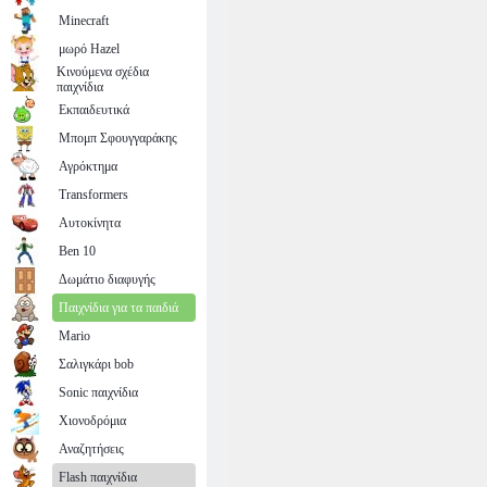
Minecraft
μωρό Hazel
Κινούμενα σχέδια
παιχνίδια
Εκπαιδευτικά
Μπομπ Σφουγγαράκης
Αγρόκτημα
Transformers
Αυτοκίνητα
Ben 10
Δωμάτιο διαφυγής
Παιχνίδια για τα παιδιά
Mario
Σαλιγκάρι bob
Sonic παιχνίδια
Χιονοδρόμια
Αναζητήσεις
Flash παιχνίδια