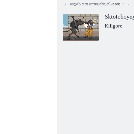
Παιχνίδια σε απευθείας σύνδεση
Π
Sktotoboyn
Killgore
Ακραία πόλεμος