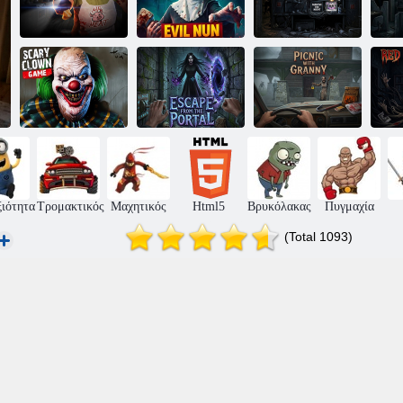
Five Nights at
Κύριε Μιτ
Κακιά Μοναχή
Freddy's 5
Τρομακτικό
Απόδραση από
Πικ-νικ με τη
παιχνίδι κλόουν
την Πύλη
γιαγιά
Red
ξιότητα
Τρομακτικός
Μαχητικός
Html5
Βρυκόλακας
Πυγμαχία
(Total 1093)