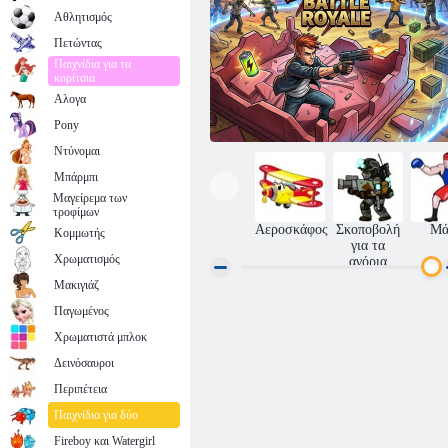
Αθλητισμός
Πετώντας
Παιχνίδια για τα
κορίτσια
Αλογα
Pony
Ντύνομαι
Μπάρμπι
Μαγείρεμα των
τροφίμων
Αεροσκάφος
Σκοποβολή
Μά
Κομμωτής
για τα
Χρωματισμός
αγόρια
Μακιγιάζ
Παγωμένος
Zombie Battle Royale
Χρωματιστά μπλοκ
Δεινόσαυροι
Περιπέτεια
Παιχνίδια για δύο
Fireboy και Watergirl