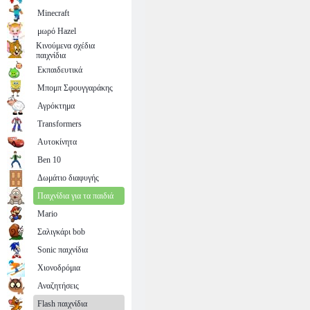
Minecraft
μωρό Hazel
Κινούμενα σχέδια
παιχνίδια
Εκπαιδευτικά
Μπομπ Σφουγγαράκης
Αγρόκτημα
Transformers
Αυτοκίνητα
Ben 10
Δωμάτιο διαφυγής
Παιχνίδια για τα παιδιά
Mario
Σαλιγκάρι bob
Sonic παιχνίδια
Χιονοδρόμια
Αναζητήσεις
Flash παιχνίδια