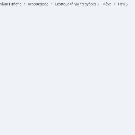
νίδια Πτήσης
Αεροσκάφος
Σκοποβολή για τα αγόρια
Μάχη
Html5
Βιβλίο
Συγχώνευση
Σήραγγα
Ζωγραφικής
όλων
αεροπλάνου
Αεροπλάνου