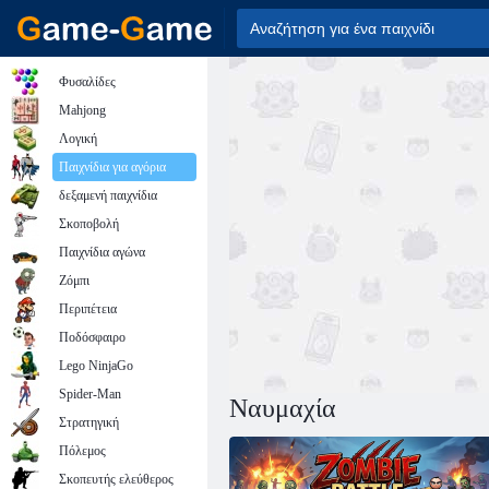
Φυσαλίδες
Mahjong
Λογική
Παιχνίδια για αγόρια
δεξαμενή παιχνίδια
Σκοποβολή
Παιχνίδια αγώνα
Ζόμπι
Περιπέτεια
Ποδόσφαιρο
Lego NinjaGo
Spider-Man
Ναυμαχία
Στρατηγική
Πόλεμος
Σκοπευτής ελεύθερος