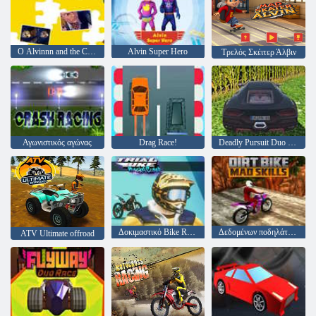
Ο Alvinnn and the Chipmunks Jigsaw Puzzle
Alvin Super Hero
Τρελός Σκέιτερ Άλβιν
Αγωνιστικός αγώνας
Drag Race!
Deadly Pursuit Duo V3
Δοκιμαστικό Bike Racing Clash
Δεδομένων ποδηλάτων τρελών δεξιοτήτων
ATV Ultimate offroad