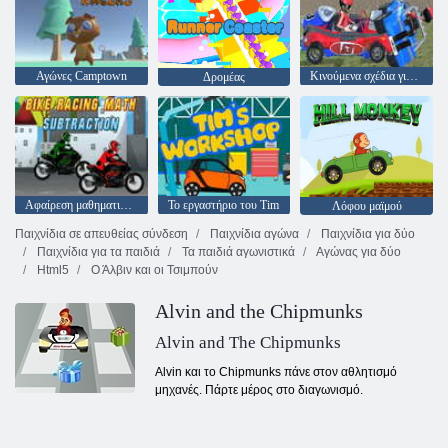
Αγώνες Camptown
Κινούμενα σχέδια για κατεδάφιση αυτοκινήτου για παιδιά
Δρομέας
Αφαίρεση μαθηματικών αγώνων ποδηλάτων
Το εργαστήριο του Tim
Λόφου μαϊμού
Παιχνίδια σε απευθείας σύνδεση
Παιχνίδια αγώνα
Παιχνίδια για δύο
Παιχνίδια για τα παιδιά
Τα παιδιά αγωνιστικά
Αγώνας για δύο
Html5
Ο Άλβιν και οι Τσιμπούν
Alvin and the Chipmunks
Alvin and The Chipmunks
Alvin και το Chipmunks πάνε στον αθλητισμό
μηχανές. Πάρτε μέρος στο διαγωνισμό.