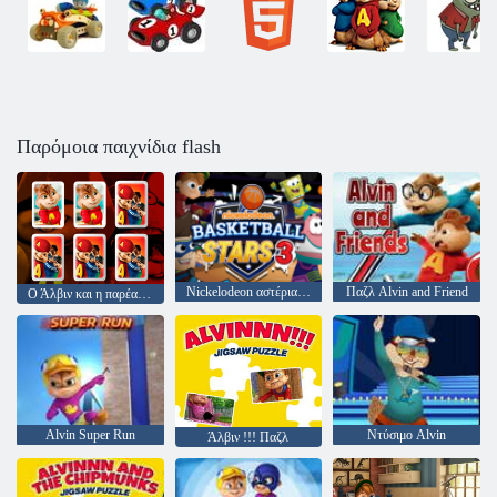
Παρόμοια παιχνίδια flash
Nickelodeon αστέρια μπάσκετ 3
Παζλ Alvin and Friend
Ο Άλβιν και η παρέα του μνήμη
Alvin Super Run
Ντύσιμο Alvin
Άλβιν !!! Παζλ