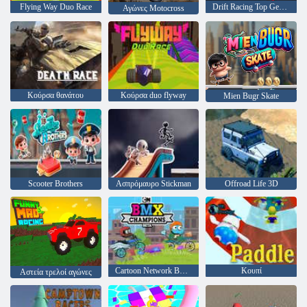
Flying Way Duo Race
Drift Racing Top Gear Simulator
Αγώνες Motocross
Κούρσα θανάτου
Κούρσα duo flyway
Mien Bugr Skate
Scooter Brothers
Ασπρόμαυρο Stickman
Offroad Life 3D
Cartoon Network BMX πρωταθλητές beta
Κουπί
Αστεία τρελοί αγώνες