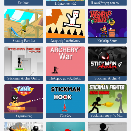
Σκυλάκι
Η αναζήτηση του σκέιτερ
Πάρκο πατινάζ
Skating Park Ιω
Διαφυγή ή πεθαίνουν
Kickflip Santa
Stickman Archer Online
Πόλεμος με τοξοβολία
Stickman Archer 4
Γάντζος
Stickman μαχητής Mega φιλονικία
Στρατιώτες