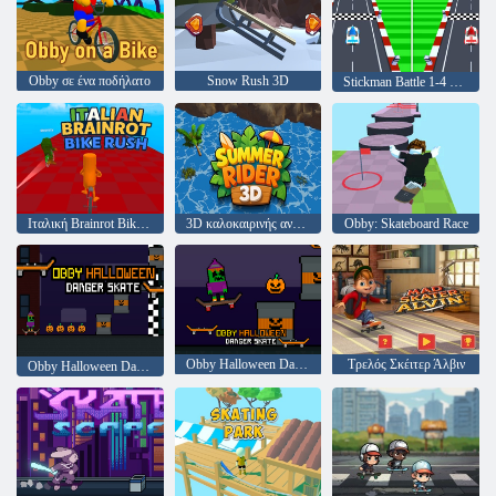
Obby σε ένα ποδήλατο
Snow Rush 3D
Stickman Battle 1-4 παίκτες
Ιταλική Brainrot Bike Rush
3D καλοκαιρινής αναβάτης
Obby: Skateboard Race
Obby Halloween Danger Skate
Τρελός Σκέιτερ Άλβιν
Obby Halloween Danger Skate