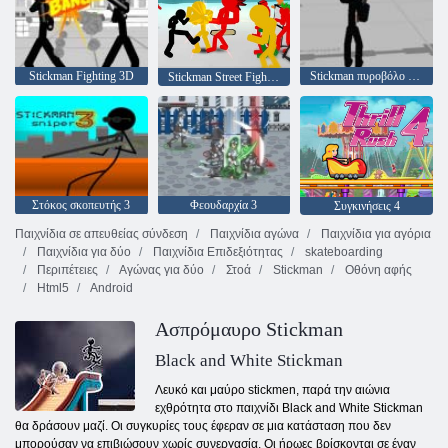
Stickman Fighting 3D
Stickman πυροβόλο όπλο 3D
Stickman Street Fighting 3D
Στόκος σκοπευτής 3
Φεουδαρχία 3
Συγκινήσεις 4
Παιχνίδια σε απευθείας σύνδεση
Παιχνίδια αγώνα
Παιχνίδια για αγόρια
Παιχνίδια για δύο
Παιχνίδια Επιδεξιότητας
skateboarding
Περιπέτειες
Αγώνας για δύο
Στοά
Stickman
Οθόνη αφής
Html5
Android
Ασπρόμαυρο Stickman
Black and White Stickman
Λευκό και μαύρο stickmen, παρά την αιώνια
εχθρότητα στο παιχνίδι Black and White Stickman
θα δράσουν μαζί. Οι συγκυρίες τους έφεραν σε μια κατάσταση που δεν
μπορούσαν να επιβιώσουν χωρίς συνεργασία. Οι ήρωες βρίσκονται σε έναν