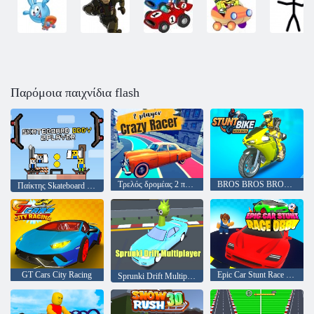
Παρόμοια παιχνίδια flash
Τρελός δρομέας 2 παικτών
BROS BROS BROS BROS STUNT Bike
Παίκτης Skateboard Obby 2
GT Cars City Racing
Epic Car Stunt Race Obby
Sprunki Drift Multiplayer