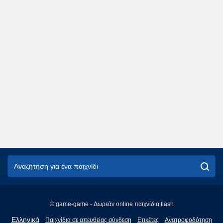
© game-game - Δωρεάν online παιχνίδια flash
English
Ελληνικά
Παιχνίδια σε απευθείας σύνδεση
Ετικέτες
Ανατροφοδότηση