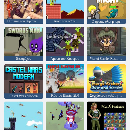
Η άμυνα του στρατού αυξάνει τον πόλεμο
Αυγή του οστού
Ο ήρωας όλοι μπορεί
Ξιφομάχος
Άμυνα του Κάστρου
War of Castle: Rush royale και Drag and Drop
Κάστρο Blaster 2D!
Συγχώνευση τοξότη και βέλος
Castel Wars Modern