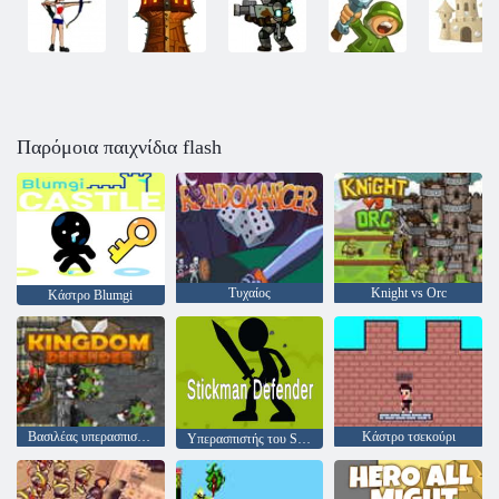
Παρόμοια παιχνίδια flash
Τυχαίος
Knight vs Orc
Κάστρο Blumgi
Βασιλέας υπερασπιστής
Κάστρο τσεκούρι
Υπερασπιστής του Stickman