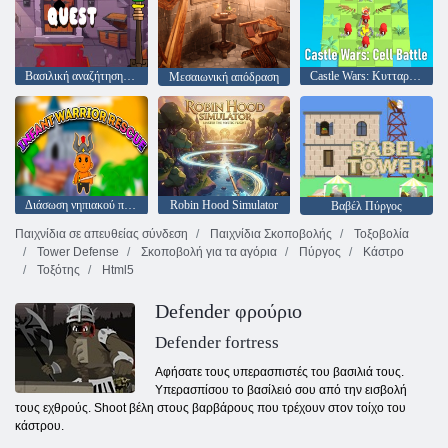
Βασιλική αναζήτηση διάσωσης
Castle Wars: Κυτταρική μάχη
Μεσαιωνική απόδραση
Διάσωση νηπιακού πολεμιστή
Robin Hood Simulator
Βαβέλ Πύργος
Παιχνίδια σε απευθείας σύνδεση
Παιχνίδια Σκοποβολής
Τοξοβολία
Tower Defense
Σκοποβολή για τα αγόρια
Πύργος
Κάστρο
Τοξότης
Html5
Defender φρούριο
Defender fortress
Αφήσατε τους υπερασπιστές του βασιλιά τους.
Υπερασπίσου το βασίλειό σου από την εισβολή
τους εχθρούς. Shoot βέλη στους βαρβάρους που τρέχουν στον τοίχο του
κάστρου.