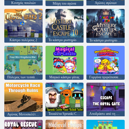
Κυνηγός πουλιών
Αγώνες αγώνων
Μάχη του αγώνα
Κάστρο πολέμους 2
Το κάστρο μυστηρίου διαφεύγει 10
Το κάστρο μυστηρίου διαφεύγει 11
Πόλεμος των τεσσάρων μίνι βασιλείων
Μαγικό κάστρο γάτας
Γοργόνα πριγκίπισσα Avater Castle
Τουαλέτα Sprunki Castle Panic Skibidi
Αποδράστε από τη Βασιλική Πύλη
Αγώνας Μοτοσικλέτας Μέσα από Ερείπια