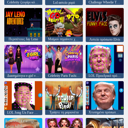
Celebrity ζευγάρι κόκκινο χαλί μόδα
Challenge Wheelie Trump
Lol αστείο χορό
Περιπέτειες Jay Leno
Μαϊμού πηγαίνετε χαρούμενα 970
Αστείο πρόσωπο Elvis
Διασημότητα e-girl vibes
Celebrity Paris Fashion Week
LOL Προεδρικό πρόσωπο
Τράψτε τη μαριονέτα
Χτυπημένο πρόσωπο Trump LOL
LOL Jong Un Face Editor