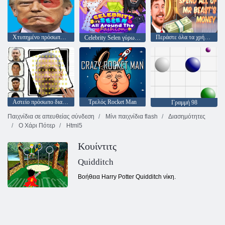
Χτυπημένο πρόσωπο Trump LOL
Περάστε όλα τα χρήματα του κ. Beast
Celebrity Selen γύρω από τη μόδα
Αστείο πρόσωπο διασημοτήτων LOL
Τρελός Rocket Man
Γραμμή 98
Παιχνίδια σε απευθείας σύνδεση
Μίνι παιχνίδια flash
Διασημότητες
Ο Χάρι Πότερ
Html5
Κουίντιτς
Quidditch
Βοήθεια Harry Potter Quidditch νίκη.