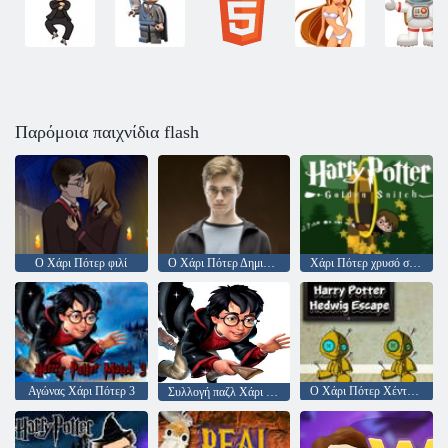
Παρόμοια παιχνίδια flash
Ο Χάρι Πότερ φιλί
Ο Χάρι Πότερ Δημιουργήστε τη δική σας Οδηγός
Χάρι Πότερ χρυσό σνακ
Αγώνας Χάρι Πότερ 3
Ο Χάρι Πότερ Χέντγουιγκ Escape
Συλλογή παζλ Χάρι Πότερ