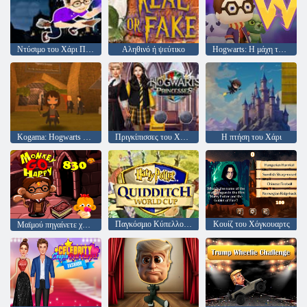
Ντύσιμο του Χάρι Πότερ
Αληθινό ή ψεύτικο
Hogwarts: Η μάχη των οδηγών
Kogama: Hogwarts Magic Adventures
Πριγκίπισσες του Χόγκουαρτς
Η πτήση του Χάρι
Παγκόσμιο Κύπελλο Κουίντιτς Χάρι Πότερ
Κουίζ του Χόγκουαρτς
Μαϊμού πηγαίνετε χαρούμενη σκηνή 830