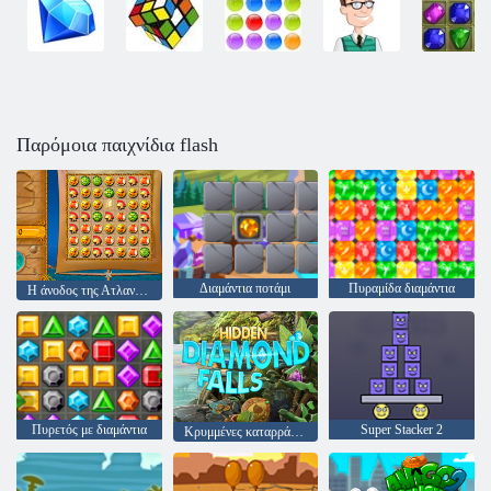
Παρόμοια παιχνίδια flash
Διαμάντια ποτάμι
Πυραμίδα διαμάντια
Η άνοδος της Ατλαντίδας
Πυρετός με διαμάντια
Super Stacker 2
Κρυμμένες καταρράκτες Diamond