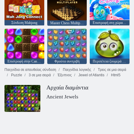
Σύνδεση Mahjong
Επιστροφή στη χώρα καραμέλα: Επεισόδιο 3 - Sweet River
Master Chess Multiplayer
Επιστροφή στην Candyland: Επεισόδιο 2
Φρούτα συντριβή
Περιπέτεια ζουμερά μούρα
Παιχνίδια σε απευθείας σύνδεση
Παιχνίδια λογικής
Τρεις σε μια σειρά
Puzzle
3 σε μια σειρά
Έξυπνος
Jewel of Atlantis
Html5
Αρχαία διαμάντια
Ancient Jewels