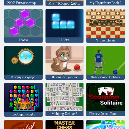
2020! Επαναφορτωμένος
My Περιπέτεια Book 2
Μικτή Κόσμου: Σαββατοκύριακο
Εξάξιο
Η Tetra
Ντάμα Classic
Κόσμημα εκραγεί
Φυσαλίδες γατάκι
Ποδόσφαιρο Bubbles
Mahjong Deluxe 2
Πασιέντζα του Σκορπιόν
Κόσμημα έκρηξη