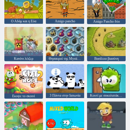
Ο Αδάμ και η Εύα
Amigo pancho
Amigo Pancho δύο
Κανόνι λέιζερ
Θησαυροί της Mystic Sea
Βασίλειο βιασύνη
3 Πάντα στην Ιαπωνία
Κουτί με σοκολατάκια μου
Εκοψε το σκοινί