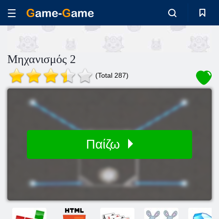
Μηχανισμός 2
(Total 287)
Παίζω