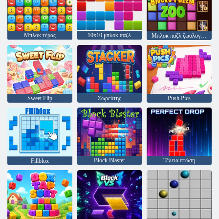
Μπλοκ τέρας
10x10 μπλοκ παζλ
Μπλοκ παζλ ζωολογικός κήπος
Sweet Flip
Σωρεύτης
Push Pics
Block Blaster
Τέλεια πτώση
Fillblox