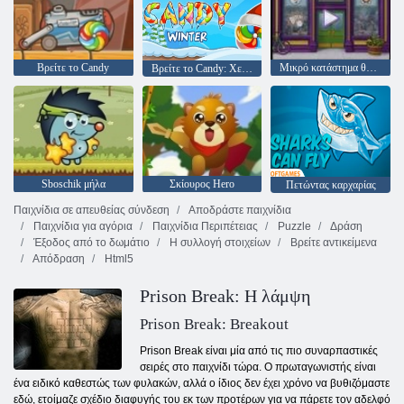
Βρείτε το Candy
Μικρό κατάστημα θησαυρών
Βρείτε το Candy: Χειμώνας
Sboschik μήλα
Σκίουρος Hero
Πετώντας καρχαρίας
Παιχνίδια σε απευθείας σύνδεση
Αποδράστε παιχνίδια
Παιχνίδια για αγόρια
Παιχνίδια Περιπέτειας
Puzzle
Δράση
Έξοδος από το δωμάτιο
Η συλλογή στοιχείων
Βρείτε αντικείμενα
Απόδραση
Html5
Prison Break: Η λάμψη
Prison Break: Breakout
Prison Break είναι μία από τις πιο συναρπαστικές
σειρές στο παιχνίδι τώρα. Ο πρωταγωνιστής είναι
ένα ειδικό καθεστώς των φυλακών, αλλά ο ίδιος δεν έχει χρόνο να βυθιζόμαστε
εδώ, ετοίμαζε σχέδιο διαφυγής του εκ των προτέρων για να πάρετε τον αδελφό