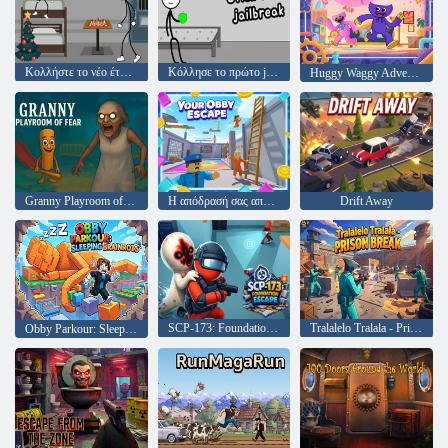
Κολλήστε το νέο έτος στη φυλακή
Κόλλησε το πρώτο jailbreak
Huggy Waggy Adventure
Granny Playroom of Fear
Η απόδρασή σας από τον Όμπι
Drift Away
SCP-173: Foundation Escape
Tralalelo Tralala - Prison Break
Obby Parkour: Sleeping Brainrots