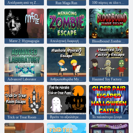
Απόδραση από τη Ζώνη
100 πόρτες σε όλο τον κόσμο
Run Maga Run
Mære 2: Hypnagogia
Απειλητική διαφυγή ζόμπι
Bloodbound Zombie Escape
Advanced Laboratory Escape
Ανθρωποθυρίδα Mystery Escape
Haunted Toy Factory Escape
Βρείτε το αξιολάτρευτο κουτάβι Trick-or-Treat
Το παλαιότερο ζευγάρι δραπέτευσε από το κάστρο του Halloween
Trick or Treat Room Escape