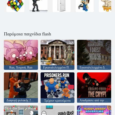
Παρόμοια παιχνίδια flash
Run, Χοιρινά, Run
Εγκαταλελειμμένο Πανεπιστήμιο Html5 Escape
Εγκαταλελειμμένο Δασικό Σώμα
Διαφυγή φυλακής 2020
Αποδράστε από την κρύπτη
Τρέχουν κρατούμενοι