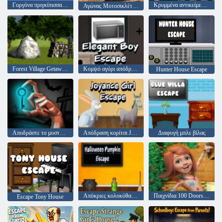
Γοργόνα πριγκίπισσα Avater Castle
Κρυμμένα αντικείμενα Pirate Treasure
Αγώνας Μοτοσικλέτας Μέσα από Ερείπια
Forest Village Getaway Επεισόδιο 2
Κομψό αγόρι απόδραση
Hunter House Escape
Αποδράστε το μυστήριο δωμάτιο
Απόδραση κορίτσι Joyance
Διαφυγή μπλε βίλας
Απόκριες κολοκύθας απόδραση
Παιχνίδια 100 Doors Escape from School
Escape Tony House