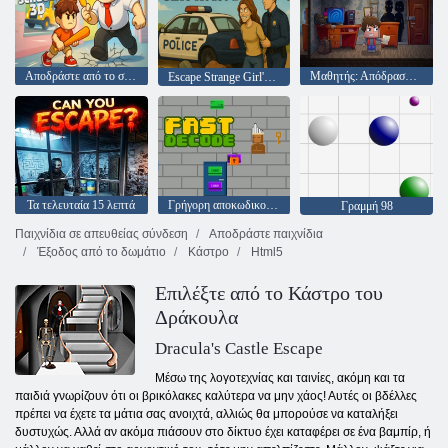
Αποδράστε από το σχολείο 3D
Μαθητής: Απόδραση από τους γονείς!
Escape Strange Girl's House 2
Τα τελευταία 15 λεπτά
Γρήγορη αποκωδικοποίηση
Γραμμή 98
Παιχνίδια σε απευθείας σύνδεση
Αποδράστε παιχνίδια
Έξοδος από το δωμάτιο
Κάστρο
Html5
Επιλέξτε από το Κάστρο του
Δράκουλα
Dracula's Castle Escape
Μέσω της λογοτεχνίας και ταινίες, ακόμη και τα
παιδιά γνωρίζουν ότι οι βρικόλακες καλύτερα να μην χάος! Αυτές οι βδέλλες
πρέπει να έχετε τα μάτια σας ανοιχτά, αλλιώς θα μπορούσε να καταλήξει
δυστυχώς. Αλλά αν ακόμα πιάσουν στο δίκτυο έχει καταφέρει σε ένα βαμπίρ, ή