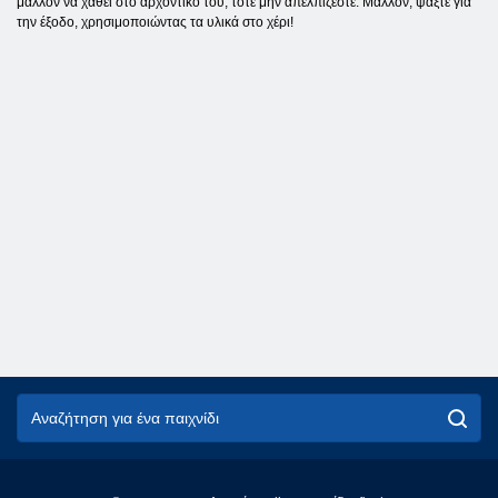
μάλλον να χαθεί στο αρχοντικό του, τότε μην απελπίζεστε. Μάλλον, ψάξτε για
την έξοδο, χρησιμοποιώντας τα υλικά στο χέρι!