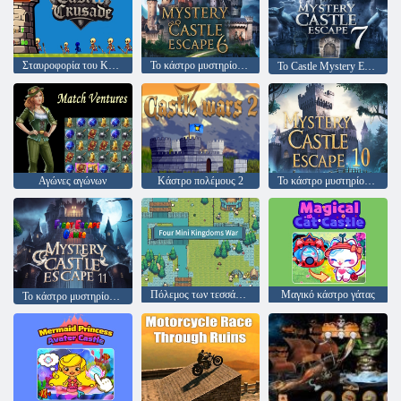
Σταυροφορία του Κάστρου
Το κάστρο μυστηρίου διαφεύγει 6
Το Castle Mystery Escape 7
Αγώνες αγώνων
Κάστρο πολέμους 2
Το κάστρο μυστηρίου διαφεύγει 10
Πόλεμος των τεσσάρων μίνι βασιλείων
Μαγικό κάστρο γάτας
Το κάστρο μυστηρίου διαφεύγει 11