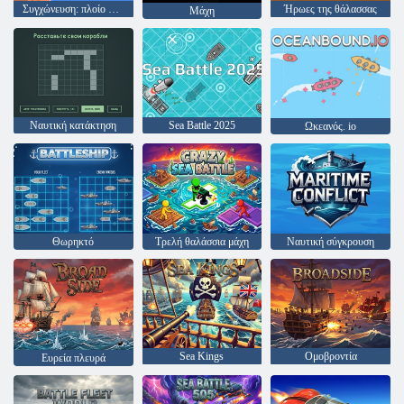
Συγχώνευση: πλοίο πολιορκίας
Ήρωες της θάλασσας
Μάχη
Ναυτική κατάκτηση
Sea Battle 2025
Ωκεανός. io
Θωρηκτό
Τρελή θαλάσσια μάχη
Ναυτική σύγκρουση
Sea Kings
Ομοβροντία
Ευρεία πλευρά