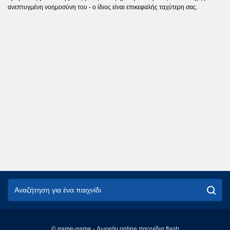
ανεπτυγμένη νοημοσύνη του - ο ίδιος είναι επικεφαλής ταχύτερη σας.
© game-game - Δωρεάν online παιχνίδια flash