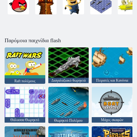
Παρόμοια παιχνίδια flash
Διαγαλαξιακό θωρηκτά
Πειρατές και Κανόνια
Raft πολέμους
Θάλασσα Θωρηκτό
Μάχες σκαφών
Θωρηκτό Πολέμου