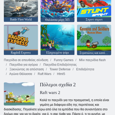
Battle Fleet World
Σπριντ σπριντ
Θαλάσσια μάχη 505
Ragdoll Express
Εξαγριωμένο ψάρι
Στρατιώτες και κανόνι: Βουνό επίθεση
Παιχνίδια σε απευθείας σύνδεση
Funny Games
Μίνι παιχνίδια flash
Παιχνίδια για αγόρια
Παιχνίδια Επιδεξιότητας
Ξεκινώντας σε απόσταση
Tower Defense
Επιδεξιότητα
Αγώνα Θάλασσα
Raft Wars
Html5
Πόλεμοι σχεδία 2
Raft wars 2
Καλά το παιχνίδι για την πραγματική, η οποία είναι
γεμάτη με διάφορα είδη της περιπέτειας και
διασκέδασης. Πηγαίνετε γύρω από όλα τα εμπόδια που θα συναντήσετε στο
δρόμο σας για να το βρείτε, για ό, τι σας ήρθε για. Πάρτε ό, τι το κυνήγι, με