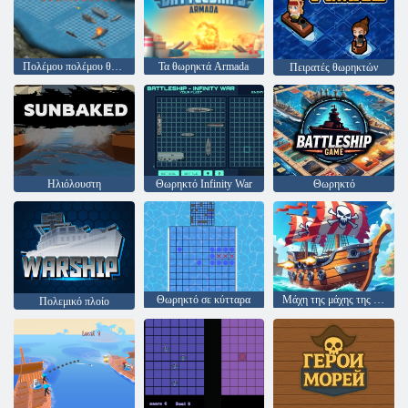
Πολέμου πολέμου θωρηκτό
Τα θωρηκτά Armada
Πειρατές θωρηκτών
Ηλιόλουστη
Θωρηκτό Infinity War
Θωρηκτό
Θωρηκτό σε κύτταρα
Μάχη της μάχης της Πειρατής Καραϊβικής
Πολεμικό πλοίο