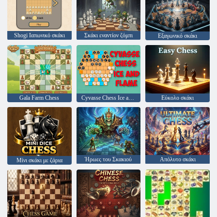
Shogi Ιαπωνικό σκάκι
Σκάκι εναντίον ζόμπι
Εξαγωνικό σκάκι
Gala Farm Chess
Cyvasse Chess Ice and Flame
Εύκολο σκάκι
Ήρωες του Σκακιού
Απόλυτο σκάκι
Μίνι σκάκι με ζάρια