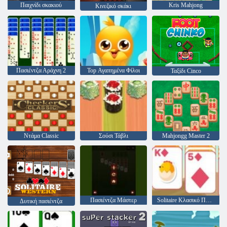
Παιχνίδι σκακιού
Kris Mahjong
Κινεζικό σκάκι
Πασιέντζα Αράχνη 2
Top Αγαπημένα Φίλοι
Ταξίδι Cinco
Ντάμα Classic
Σούσι Τάβλι
Mahjongg Master 2
Πασιέντζα Μάστερ
Solitaire Κλασικό Πάσχα
Δυτική πασιέντζα