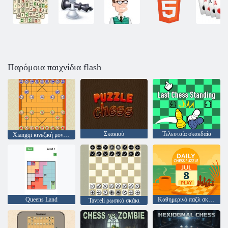
Παρόμοια παιχνίδια flash
Σκακιού
Τελευταία σκακδαία
Xiangqi κινεζική μονομαχία σκακιού
Queens Land
Καθημερινό παζλ σκακιού
Tavreli ρωσικό σκάκι