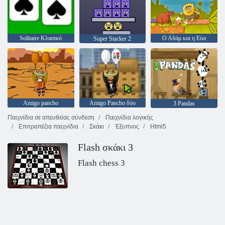
Solitaire Κλασικό
Ο Αδάμ και η Εύα
Super Stacker 2
Amigo pancho
Amigo Pancho δύο
3 Pandas
Παιχνίδια σε απευθείας σύνδεση
Παιχνίδια λογικής
Επιτραπέζια παιχνίδια
Σκάκι
Έξυπνος
Html5
Flash σκάκι 3
Flash chess 3