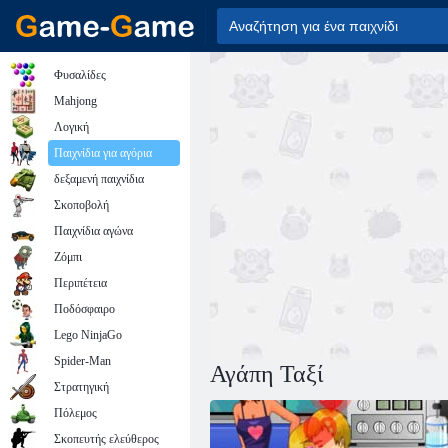
Φυσαλίδες
Mahjong
Λογική
Παιχνίδια για αγόρια
δεξαμενή παιχνίδια
Σκοποβολή
Παιχνίδια αγώνα
Ζόμπι
Περιπέτεια
Ποδόσφαιρο
Lego NinjaGo
Spider-Man
Αγάπη Ταξί
Στρατηγική
Πόλεμος
Σκοπευτής ελεύθερος