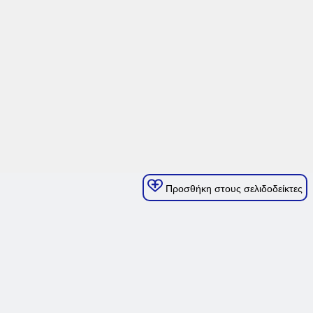
Προσθήκη στους σελιδοδείκτες