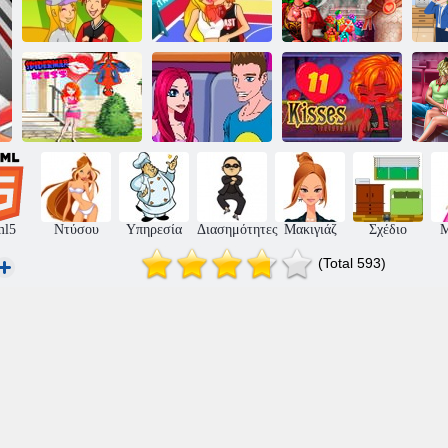
Φιλί στο γήπεδο
Ιππότες και
του μπέιζμπολ
Φιλιά Μπάσκετ
νύφες
Γρ
κι
Φιλί Spiderman
Φίλα με
11 φιλιά
ml5
Ντύσου
Υπηρεσία
Διασημότητες
Μακιγιάζ
Σχέδιο
Μ
(Total 593)