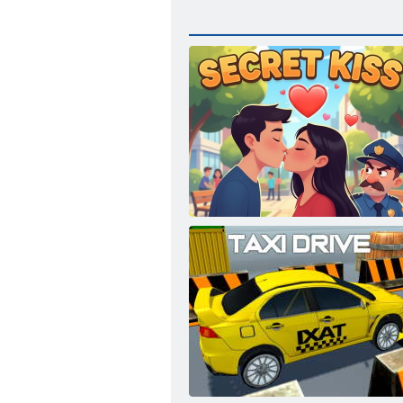
Μυστικό φιλί