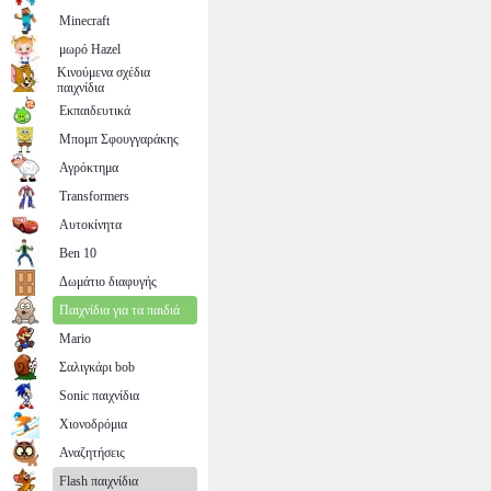
Minecraft
μωρό Hazel
Κινούμενα σχέδια
παιχνίδια
Εκπαιδευτικά
Μπομπ Σφουγγαράκης
Αγρόκτημα
Transformers
Αυτοκίνητα
Ben 10
Δωμάτιο διαφυγής
Παιχνίδια για τα παιδιά
Mario
Σαλιγκάρι bob
Sonic παιχνίδια
Χιονοδρόμια
Αναζητήσεις
Flash παιχνίδια