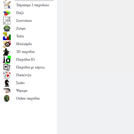
Ταίριασμα 3 παιχνιδιών
Παζλ
Σουντόκου
Ζούμα
Tetris
Μπιλιάρδο
3D παιχνίδια
Παιχνίδια IO
Παιχνίδια με κάρτες
Πασιέντζα
Σκάκι
Ψάρεμα
Online παιχνίδια