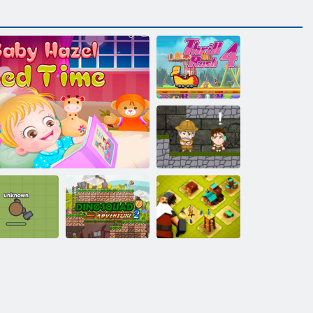
Συγκινήσεις 4
Inca Περιπέτεια
Dino Squad
Moomoo. io
Μωρό Hazel χρόνο κρεβάτι
Adventure 2
Κτίριο Πόλης