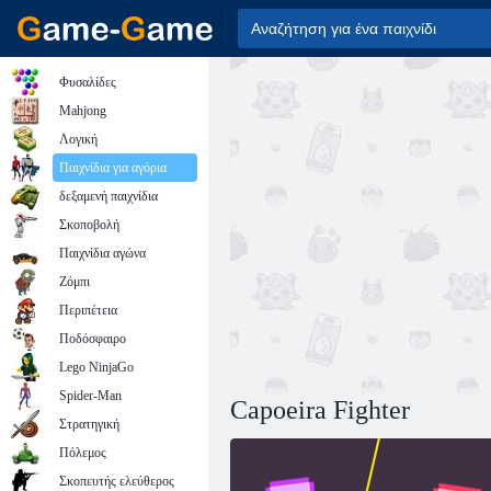
Φυσαλίδες
Mahjong
Λογική
Παιχνίδια για αγόρια
δεξαμενή παιχνίδια
Σκοποβολή
Παιχνίδια αγώνα
Ζόμπι
Περιπέτεια
Ποδόσφαιρο
Lego NinjaGo
Spider-Man
Capoeira Fighter
Στρατηγική
Πόλεμος
Σκοπευτής ελεύθερος