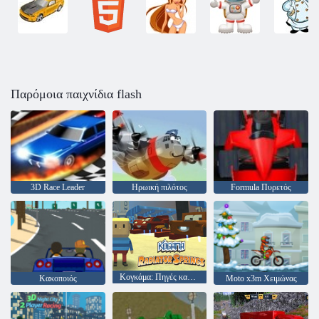
Παρόμοια παιχνίδια flash
3D Race Leader
Ηρωική πιλότος
Formula Πυρετός
Κογκάμα: Πηγές καλοριφέρ
Κακοποιός
Moto x3m Χειμώνας