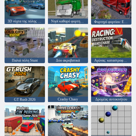
3D νύχτα της πόλης 2 αγωνιστικά παιχνίδια
Νησί καθαρό φορτηγό σκουπίδια Sim
Φορτηγό φορτίου: Euro American Tour
Παλιά πόλη Stunt
Δύο ακροβατικά
Αγώνας: καταστροφή και κυνηγήσεις
Crashy Chasy
Δρομέας αυτοκινήτου
GT Rush 2026