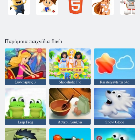
Παρόμοια παιχνίδια flash
Συγκινήσεις 3
Shopaholic Ρίο
Rasstelyayte τα όλα
Leap Frog
Αστέρι Κουζίνα
Snow Globe