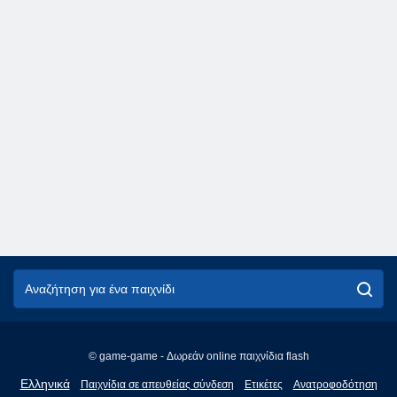
© game-game - Δωρεάν online παιχνίδια flash
English
Ελληνικά
Παιχνίδια σε απευθείας σύνδεση
Ετικέτες
Ανατροφοδότηση