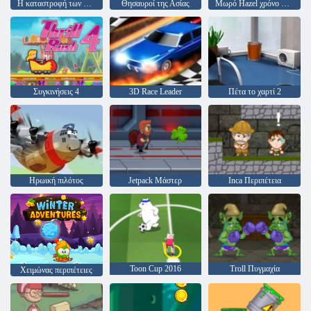
Η καταστροφή των λίθων
Θησαυροί της Ασίας
Μωρό Hazel χρόνο κρεβάτι
Συγκινήσεις 4
3D Race Leader
Πέτα το χαρτί 2
Ηρωική πιλότος
Jetpack Μάστερ
Inca Περιπέτεια
Toon Cup 2016
Troll Πυγμαχία
Χειμώνας περιπέτειες