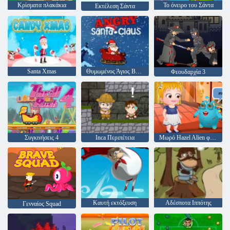
Κρίσματα πλακάκια
Το όνειρο του Σάντα
Εκτέλεση Σάντα
Santa Xmas
Θυμωμένος Άγιος Βασίλης
Φεουδαρχία 3
Συγκινήσεις 4
Inca Περιπέτεια
Μωρό Hazel Alien φίλο
Καυτή εκτόξευση
Αδέσποτα Ιππότης
Γενναίος Squad