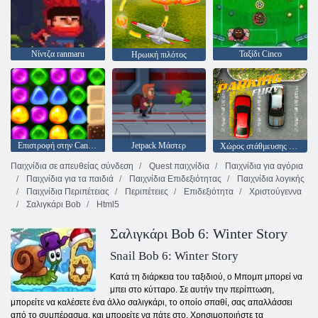
Νίντζα ranmaru
Ταξίδι Cinco
Ηρωική πιλότος
Επιστροφή στην Candyland 4: Lollipop Κήπος
Jetpack Μάστερ
Χώρος στάθμευσης μανία
Παιχνίδια σε απευθείας σύνδεση
Quest παιχνίδια
Παιχνίδια για αγόρια
Παιχνίδια για τα παιδιά
Παιχνίδια Επιδεξιότητας
Παιχνίδια λογικής
Παιχνίδια Περιπέτειας
Περιπέτειες
Επιδεξιότητα
Χριστούγεννα
Σαλιγκάρι Bob
Html5
Σαλιγκάρι Bob 6: Winter Story
Snail Bob 6: Winter Story
Κατά τη διάρκεια του ταξιδιού, ο Μπομπ μπορεί να
μπει στο κύτταρο. Σε αυτήν την περίπτωση,
μπορείτε να καλέσετε ένα άλλο σαλιγκάρι, το οποίο σπαθί, σας απαλλάσσει
από το συμπέρασμα, και μπορείτε να πάτε στο. Χρησιμοποιήστε τα