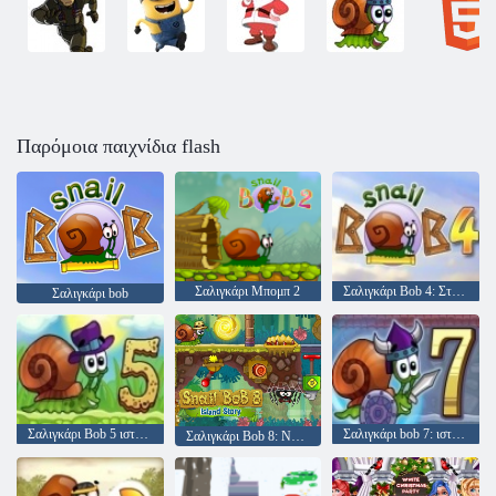
Παρόμοια παιχνίδια flash
Σαλιγκάρι Μπομπ 2
Σαλιγκάρι Bob 4: Στο Διάστημα
Σαλιγκάρι bob
Σαλιγκάρι Bob 5 ιστορία αγάπης
Σαλιγκάρι bob 7: ιστορία φαντασίας
Σαλιγκάρι Bob 8: Νησί ιστορία