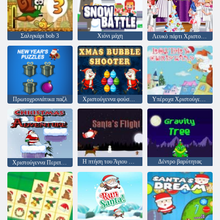
Σαλιγκάρι bob 3
Χιόνι μάχη
Λευκό πάρτι Χριστουγέννων
Πρωτοχρονιάτικα παζλ
Χριστούγεννα φούσκα shooter
Υπέροχα Χριστούγεννα
Η πτήση του Άγιου Βασίλη
Δέντρο βαρύτητας
Χριστούγεννα Περιπέτεια