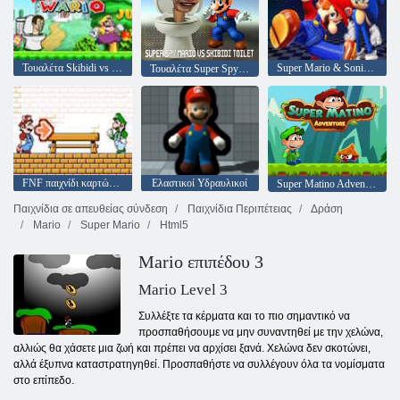
Τουαλέτα Skibidi vs Wario
Super Mario & Sonic FNF Dance
Τουαλέτα Super Spy Mario VS Skibidi
FNF παιχνίδι καρτών Blues
Ελαστικοί Υδραυλικοί
Super Matino Adventure
Παιχνίδια σε απευθείας σύνδεση
Παιχνίδια Περιπέτειας
Δράση
Mario
Super Mario
Html5
Mario επιπέδου 3
Mario Level 3
Συλλέξτε τα κέρματα και το πιο σημαντικό να
προσπαθήσουμε να μην συναντηθεί με την χελώνα,
αλλιώς θα χάσετε μια ζωή και πρέπει να αρχίσει ξανά. Χελώνα δεν σκοτώνει,
αλλά έξυπνα καταστρατηγηθεί. Προσπαθήστε να συλλέγουν όλα τα νομίσματα
στο επίπεδο.