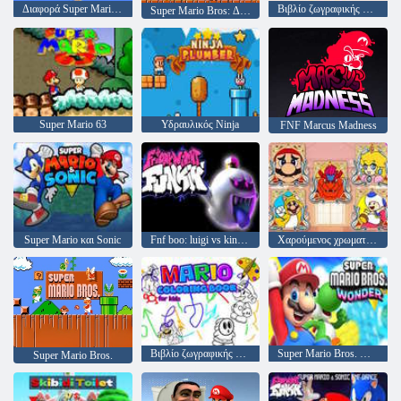
Διαφορά Super Mario Rush
Βιβλίο ζωγραφικής Mario Rush
Super Mario Bros: Δύο παίκτες hack
Super Mario 63
Υδραυλικός Ninja
FNF Marcus Madness
Super Mario και Sonic
Fnf boo: luigi vs kingboo
Χαρούμενος χρωματισμός υδραυλικού
Βιβλίο ζωγραφικής Mario για παιδιά
Super Mario Bros. Wonder v. 2
Super Mario Bros.