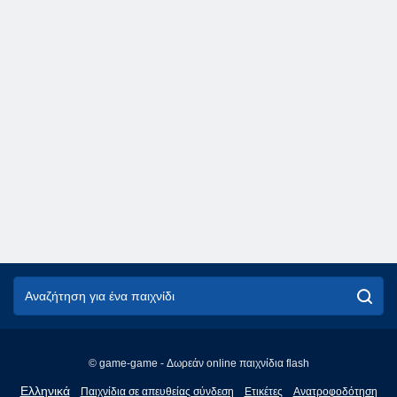
© game-game - Δωρεάν online παιχνίδια flash
English
Ελληνικά
Παιχνίδια σε απευθείας σύνδεση
Ετικέτες
Ανατροφοδότηση