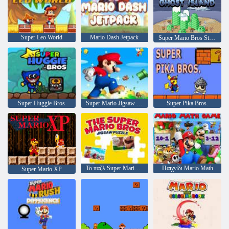
Super Leo World
Mario Dash Jetpack
Super Mario Bros Star Scramble 2 Νησί φάντασμα
Super Huggie Bros
Super Mario Jigsaw Puzzle: σεζόν 2
Super Pika Bros.
Το παζλ Super Mario Bros
Παιχνίδι Mario Math
Super Mario XP