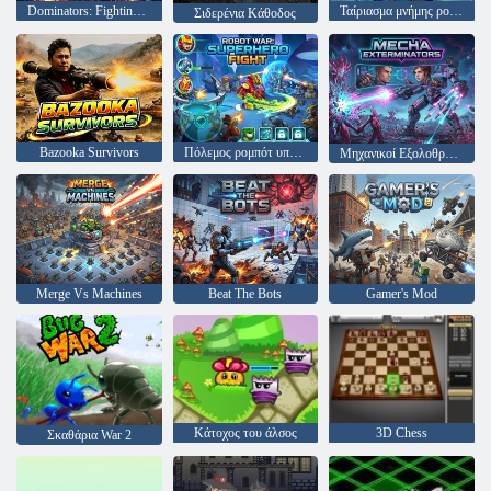
Dominators: Fighting Dinosaurs
Ταίριασμα μνήμης ρομπότ
Σιδερένια Κάθοδος
Bazooka Survivors
Πόλεμος ρομπότ υπερηρώων
Μηχανικοί Εξολοθρευτές
Merge Vs Machines
Beat The Bots
Gamer's Mod
Κάτοχος του άλσος
3D Chess
Σκαθάρια War 2