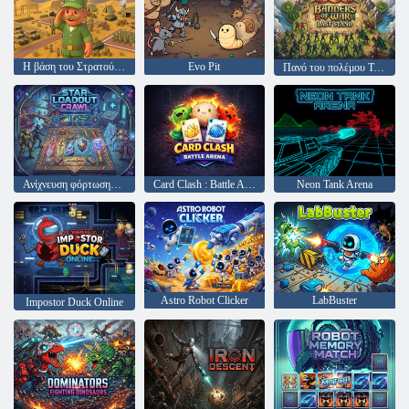
Η βάση του Στρατού μου
Evo Pit
Πανό του πολέμου Τελευταία στάση
Ανίχνευση φόρτωσης αστεριών
Card Clash : Battle Arena
Neon Tank Arena
Astro Robot Clicker
LabBuster
Impostor Duck Online