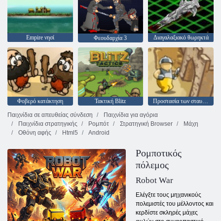
Empire νησί
Διαγαλαξιακό θωρηκτά
Φεουδαρχία 3
Φοβερό κατάκτηση
Τακτική Blitz
Προστασία των σταυροφόρων
Παιχνίδια σε απευθείας σύνδεση
Παιχνίδια για αγόρια
Παιχνίδια στρατηγικής
Ρομπότ
Στρατηγική Browser
Μάχη
Οθόνη αφής
Html5
Android
Ρομποτικός
πόλεμος
Robot War
Ελέγξτε τους μηχανικούς
πολεμιστές του μέλλοντος και
κερδίστε σκληρές μάχες