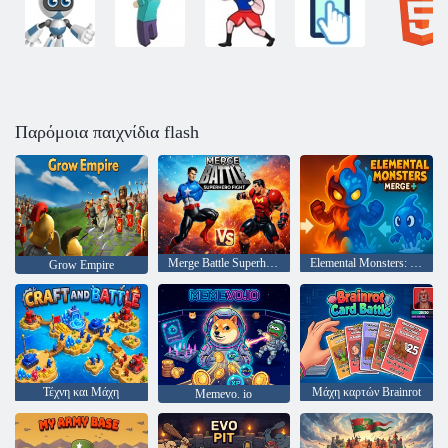
Παρόμοια παιχνίδια flash
Merge Battle Superhero Fight
Elemental Monsters: Merge
Grow Empire
Τέχνη και Μάχη
Μάχη καρτών Brainrot
Memevo. io