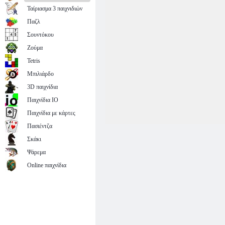
Ταίριασμα 3 παιχνιδιών
Παζλ
Σουντόκου
Ζούμα
Tetris
Μπιλιάρδο
3D παιχνίδια
Παιχνίδια IO
Παιχνίδια με κάρτες
Πασιέντζα
Σκάκι
Ψάρεμα
Online παιχνίδια