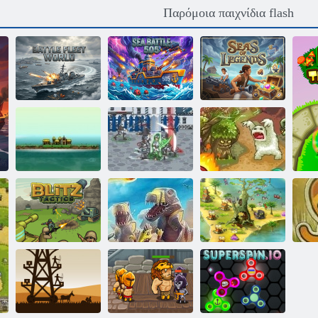
Παρόμοια παιχνίδια flash
Battle Fleet
Θαλάσσια μάχη
World
505
Seas of Legends
Κάτοχος του
Empire νησί
Φεουδαρχία 3
Grove 3
Πολιτισμοί
D-Day: Rush -
Wars: Μάστερ
Τακτική Blitz
Tower Defense
Edition