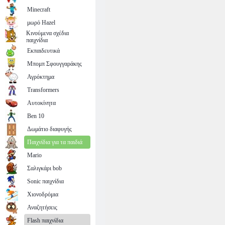
Minecraft
μωρό Hazel
Κινούμενα σχέδια
παιχνίδια
Εκπαιδευτικά
Μπομπ Σφουγγαράκης
Αγρόκτημα
Transformers
Αυτοκίνητα
Ben 10
Δωμάτιο διαφυγής
Παιχνίδια για τα παιδιά
Mario
Σαλιγκάρι bob
Sonic παιχνίδια
Χιονοδρόμια
Αναζητήσεις
Flash παιχνίδια