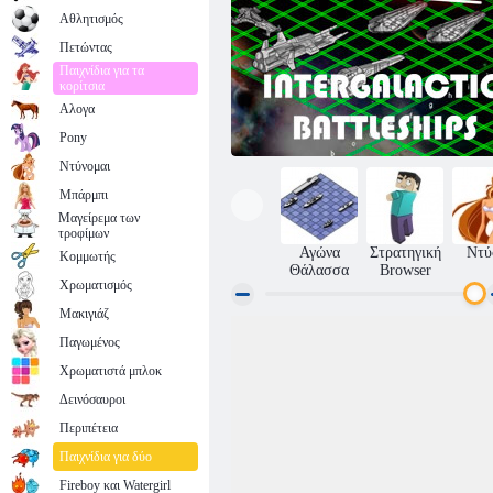
Αθλητισμός
Πετώντας
Παιχνίδια για τα
κορίτσια
Αλογα
Pony
Ντύνομαι
Μπάρμπι
Μαγείρεμα των
τροφίμων
Αγώνα
Στρατηγική
Ντύ
Κομμωτής
Θάλασσα
Browser
Χρωματισμός
Μακιγιάζ
Παγωμένος
Διαγαλαξιακό θωρηκτά
Χρωματιστά μπλοκ
Δεινόσαυροι
Περιπέτεια
Παιχνίδια για δύο
Fireboy και Watergirl