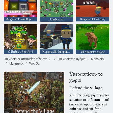
Kogama: Συναισθηματικά χρώματα
Kogama: 4 Πόλεμος
Lordz 2. io
Ο Βαβός ο ληστής 4
Kogama Ski Jumping !!
3D Simulator τίγρης
Παιχνίδια σε απευθείας σύνδεση
Παιχνίδια για αγόρια
Monsters
Μαχητικός
WebGL
Υπερασπίσου το
χωριό
Defend the village
Ντυθείτε με ισχυρή πανοπλία
και πάρτε το αξιόπιστο σπαθί
σας για να προστατέψετε το
σπίτι σας από επιθέσεις