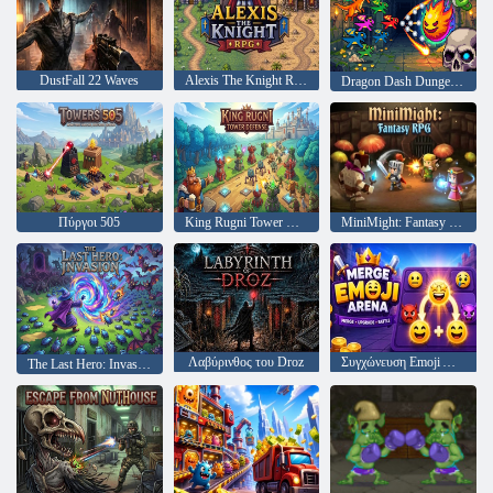
DustFall 22 Waves
Alexis The Knight RPG
Dragon Dash Dungeons
Πύργοι 505
King Rugni Tower Defense
MiniMight: Fantasy RPG
Λαβύρινθος του Droz
Συγχώνευση Emoji Arena
The Last Hero: Invasion