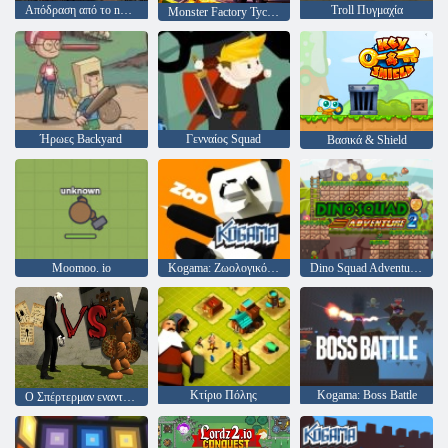
Απόδραση από το nuthouse
Troll Πυγμαχία
Monster Factory Tycoon
Ήρωες Backyard
Γενναίος Squad
Βασικά & Shield
Moomoo. io
Kogama: Ζωολογικός κήπος
Dino Squad Adventure 2
Κτίριο Πόλης
Kogama: Boss Battle
Ο Σπέρτερμαν εναντίον του Φρέντι Ο Φάζμπεργκ