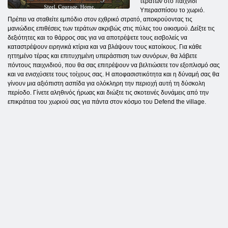
τεράτων στο παιχνίδι
Υπερασπίσου το χωριό.
Πρέπει να σταθείτε εμπόδιο στον εχθρικό στρατό, αποκρούοντας τις
μανιώδεις επιθέσεις των τεράτων ακριβώς στις πύλες του οικισμού. Δείξτε τις
δεξιότητες και το θάρρος σας για να αποτρέψετε τους εισβολείς να
καταστρέψουν ειρηνικά κτίρια και να βλάψουν τους κατοίκους. Για κάθε
ηττημένο τέρας και επιτυχημένη υπεράσπιση των συνόρων, θα λάβετε
πόντους παιχνιδιού, που θα σας επιτρέψουν να βελτιώσετε τον εξοπλισμό σας
και να ενισχύσετε τους τοίχους σας. Η αποφασιστικότητα και η δύναμή σας θα
γίνουν μια αξιόπιστη ασπίδα για ολόκληρη την περιοχή αυτή τη δύσκολη
περίοδο. Γίνετε αληθινός ήρωας και διώξτε τις σκοτεινές δυνάμεις από την
επικράτεια του χωριού σας για πάντα στον κόσμο του Defend the village.