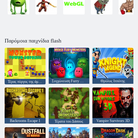
Παρόμοια παιχνίδια flash
Συγχώνευση Furry Monsters
Θρύλος Ιππότης
Τέρας πύργος της άμυνας
Backrooms Escape 1
Vampire Survivors 3D
Τέρατα του Δάσους