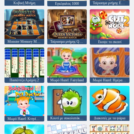
Κυβική Μνήμη
Ταίριασμα μνήμης Explorers
Εγκέφαλος 1000
Monster Memory Match
Ταίριασμα μνήμης Queen Victoria
Εκοψε το σκοινί
Πασιέντζα Αράχνη 2
Μωρό Hazel: Fairyland
Μωρό Hazel: Ημέρα του Πατέρα
Κουτί με σοκολατάκια μου
Διακοπές με τα ψάρια
Μωρό Hazel: Κτηνίατρος