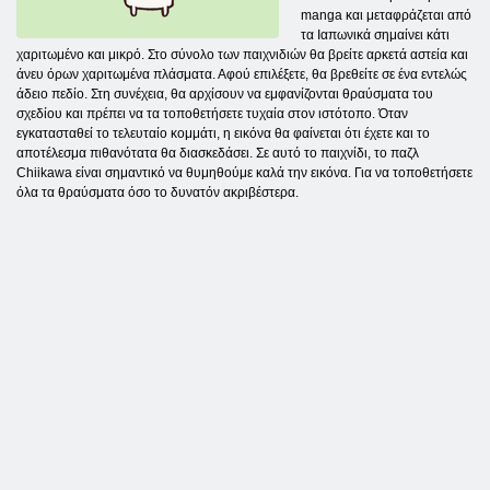
manga και μεταφράζεται από
τα Ιαπωνικά σημαίνει κάτι
χαριτωμένο και μικρό. Στο σύνολο των παιχνιδιών θα βρείτε αρκετά αστεία και
άνευ όρων χαριτωμένα πλάσματα. Αφού επιλέξετε, θα βρεθείτε σε ένα εντελώς
άδειο πεδίο. Στη συνέχεια, θα αρχίσουν να εμφανίζονται θραύσματα του
σχεδίου και πρέπει να τα τοποθετήσετε τυχαία στον ιστότοπο. Όταν
εγκατασταθεί το τελευταίο κομμάτι, η εικόνα θα φαίνεται ότι έχετε και το
αποτέλεσμα πιθανότατα θα διασκεδάσει. Σε αυτό το παιχνίδι, το παζλ
Chiikawa είναι σημαντικό να θυμηθούμε καλά την εικόνα. Για να τοποθετήσετε
όλα τα θραύσματα όσο το δυνατόν ακριβέστερα.