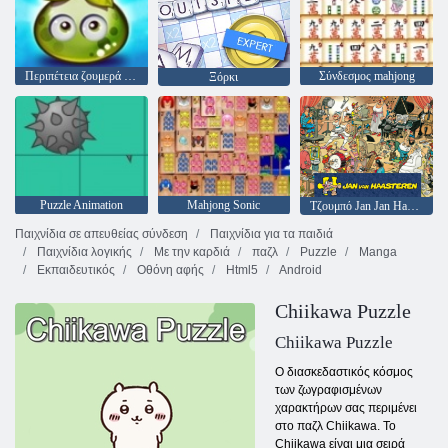
Περιπέτεια ζουμερά μούρα
Σύνδεσμος mahjong
Ξόρκι
Puzzle Animation
Mahjong Sonic
Τζουμπό Jan Jan Haasteren
Παιχνίδια σε απευθείας σύνδεση
Παιχνίδια για τα παιδιά
Παιχνίδια λογικής
Με την καρδιά
παζλ
Puzzle
Manga
Εκπαιδευτικός
Οθόνη αφής
Html5
Android
Chiikawa Puzzle
Chiikawa Puzzle
Ο διασκεδαστικός κόσμος
των ζωγραφισμένων
χαρακτήρων σας περιμένει
στο παζλ Chiikawa. Το
Chiikawa είναι μια σειρά