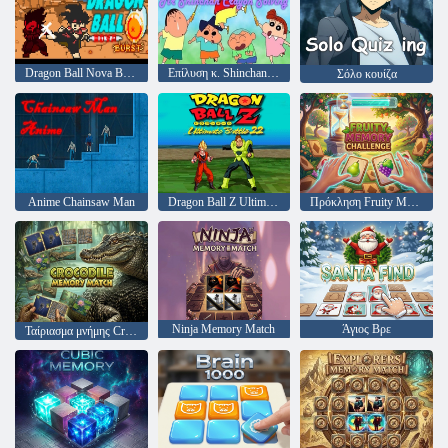
Dragon Ball Nova Burst
Επίλυση κ. Shinchan Crayon
Σόλο κουίζα
Anime Chainsaw Man
Dragon Ball Z Ultimate Battle 22
Πρόκληση Fruity Memory
Ninja Memory Match
Άγιος Βρε
Ταίριασμα μνήμης Crocodile