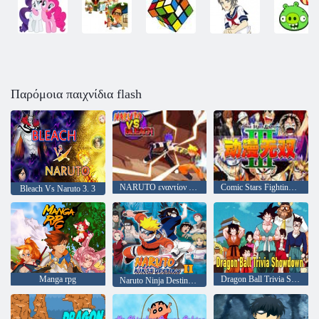
Παρόμοια παιχνίδια flash
NARUTO εναντίον BLEACH
Comic Stars Fighting 3. 2
Bleach Vs Naruto 3. 3
Manga rpg
Dragon Ball Trivia Showdown
Naruto Ninja Destiny II