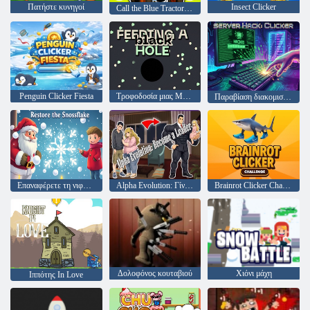
Πατήστε κυνηγοί
Insect Clicker
Call the Blue Tractor: Evolution
Penguin Clicker Fiesta
Τροφοδοσία μιας Μαύρης Τρύπας
Παραβίαση διακομιστή: Clicker
Επαναφέρετε τη νιφάδα χιονιού
Alpha Evolution: Γίνε ηγέτης
Brainrot Clicker Challenge
Δολοφόνος κουταβιού
Χιόνι μάχη
Ιππότης In Love