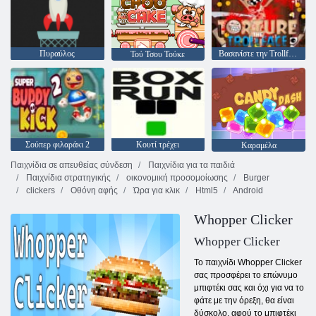
Πυραύλος
Βασανίστε την Trollface
Τού Τσου Τούκε
Σούπερ φιλαράκι 2
Κουτί τρέχει
Καραμέλα
Παιχνίδια σε απευθείας σύνδεση
Παιχνίδια για τα παιδιά
Παιχνίδια στρατηγικής
οικονομική προσομοίωσης
Burger
clickers
Οθόνη αφής
Ώρα για κλικ
Html5
Android
Whopper Clicker
Whopper Clicker
Το παιχνίδι Whopper Clicker
σας προσφέρει το επώνυμο
μπιφτέκι σας και όχι για να το
φάτε με την όρεξη, θα είναι
δύσκολο, αφού το μπιφτέκι