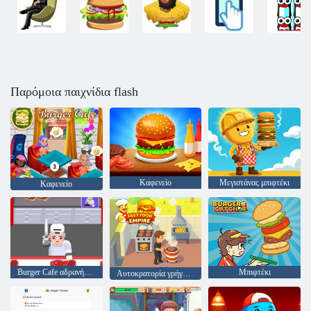
Παρόμοια παιχνίδια flash
Καφενείο
Μεγιστάνας μπιφτέκι
Καφενείο
Burger Cafe αδρανής μεγιστάνας
Μπιφτέκι
Αυτοκρατορία γρήγορου φαγητού