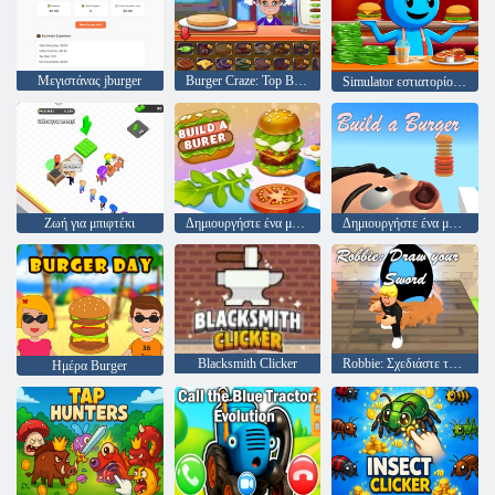
Μεγιστάνας jburger
Burger Craze: Top Burger Shop
Simulator εστιατορίου: Burgers & Pizza
Ζωή για μπιφτέκι
Δημιουργήστε ένα μπιφτέκι
Δημιουργήστε ένα μπιφτέκι
Blacksmith Clicker
Robbie: Σχεδιάστε το σπαθί σας
Ημέρα Burger