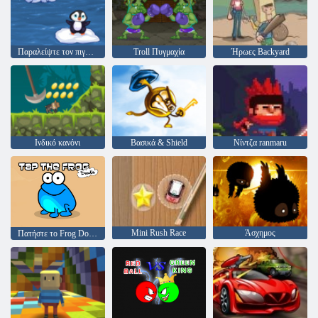
Παραλείψτε τον πιγκουίν
Troll Πυγμαχία
Ήρωες Backyard
Ινδικό κανόνι
Βασικά & Shield
Νίντζα ranmaru
Mini Rush Race
Άσχημος
Πατήστε το Frog Doodle