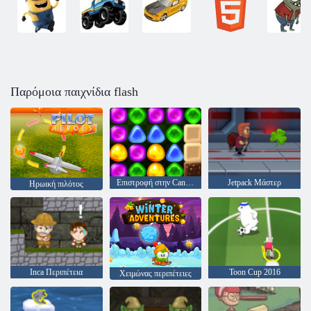
Παρόμοια παιχνίδια flash
Επιστροφή στην Candyland 4: Lollipop Κήπος
Jetpack Μάστερ
Ηρωική πιλότος
Inca Περιπέτεια
Toon Cup 2016
Χειμώνας περιπέτειες