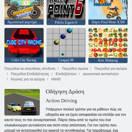
Αγωνιστικά φορτηγά τέρας
Πάρτι Pool Moto X3M
Ράλλυ Σημείο 6
Cube City Racing
Γραμμή 98
Kris Mahjong
Παιχνίδια σε απευθείας σύνδεση
Παιχνίδια αγώνα
Παιχνίδια για αγόρια
Παιχνίδια Επιδεξιότητας
Επιδεξιότητα
αγωνιστικό αυτοκίνητο
Αγώνας για τα αγόρια
Html5
Οδήγηση Δράση
Action Driving
Υπάρχουν πολλοί τρόποι για να μάθουν πώς να
οδηγείτε και να έχετε αποφασίσει να επιλέξει για τον
εαυτό τους το πιο συναρπαστικό. Πάρτε πίσω από το τιμόνι του ένα
ολοκαίνουργιο αυτοκίνητο και mchi στην απόσταση. Για τον τρόπο που
μπορεί να ανταποκριθεί όχι αρκετά τα συνηθισμένα. Για παράδειγμα, ένα