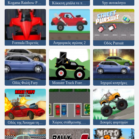
Kogama Rainbow Parkour
Spy αυτοκίνητο
Κόκκινη μπάλα vs πράσινο βασιλιά
Formula Πυρετός
Ανηφορικός αγώνας 2
Οδός Pursuit
Οδός Φυλή Fury
Monster Truck Forest-Παράδοση
Ισχυροί κινητήρες
Χώρος στάθμευσης Πάθος
Δοκιμές φορτηγών
Οδός της Άνοιγμα της Φούρης