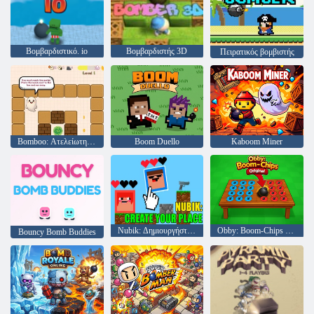
Βομβαρδιστικό. io
Βομβαρδιστής 3D
Πειρατικός βομβιστής
Bomboo: Ατελείωτη διασκέδαση βομβαρδισμού
Boom Duello
Kaboom Miner
Nubik: Δημιουργήστε τη θέση σας
Obby: Boom-Chips Original
Bouncy Bomb Buddies