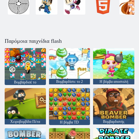
Παρόμοια παιχνίδια flash
Βομβαρδίστε το 2
Η βόμβα αποστολή
Βομβάρδισέ το
Χειροβομβίδα Πέτα
Βομβαρδιστής
Η βόμβα TD