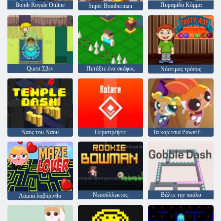
Bomb Royale Online
Πυραμίδα Κόμμα
Super Bomberman
Quest Σβεν
Πετάξτε ένα σκάφος
Νόστιμος τρόπος
Ναός του Ναού
Περιστρέψτε
Τα κορίτσια PowerPuff Hypno Bliss
Νεοσύλλεκτος
Βάλτε την παύλα
Λάμπα λαβύρινθο