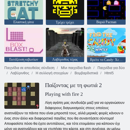
Ελαστική γάτα
Βαριά Pacman
Τρέχει τρέχει
Εκτόξευση κιβωτίων
Λαβύρινθος τέρας
Βρείτε το Candy: Χειμώνας
Παιχνίδια σε απευθείας σύνδεση
Μίνι παιχνίδια flash
Παιχνίδια για δύο
Λαβύρινθος
Η συλλογή στοιχείων
Βομβαρδιστικά
Html5
Παίζοντας με τη φωτιά 2
Playing with fire 2
Λίγη αγάπη μας συνδυάζει μαζί για να οργανώσουν
διάφορους διαγωνισμούς στους οποίους
ανατινάξουν τα πάντα που είναι μπροστά τους, αλλά μερικές φορές κάνουν ο
ένας στον άλλο και διαφορετικό παγίδες που θα συναντήσετε σύντομα!
Αποφασίστε πόσο θα έχετε αντιπάλους, και τότε ετοιμάσου για κάποιον όχι
μόνο να ανατινάξουν και να χτυπήσει την κάρτα, και στη συνέχεια, αν μείνω