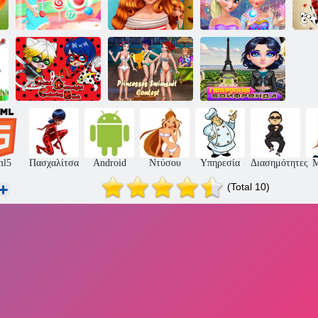
Κομψή Ρεάλ
Η Άννα και η
Do
Φούσκα
Κουρέματα της
Έλσα Makeover
καραμελών
Jessie
null
Βιβλίο
ζωγραφικής
Chibi Dotted
Διαγωνισμός
Υπερπροστατευτικός
Girl
μαγιό Princesses
φίλος
ml5
Πασχαλίτσα
Android
Ντύσου
Υπηρεσία
Διασημότητες
Μ
(Total 10)