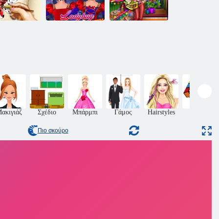
Διακεκομμένο
tted κορίτσι
Πασχαλίτσα
κορίτσι
βιβλίο
Halloween
Χριστουγεννιάτικες
ζωγραφικής
χτενίσματα
αγορές
ακιγιάζ
Σχέδιο
Μπάρμπι
Γάμος
Hairstyles
Puzzle
Πιο σκούρο