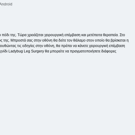
Android
 πόδι της. Τώρα χρειάζεται χειρουργική επέμβαση και μετέπειτα θεραπεία. Στο
ός της. Μπροστά σας στην οθόνη θα δείτε τον θάλαμο στον οποίο θα βρίσκεται η
ολουθώντας τις οδηγίες στην οθόνη, θα πρέπει να κάνετε χειρουργική επέμβαση
ιχνίδι Ladybug Leg Surgery θα μπορείτε να πραγματοποιήσετε διάφορες