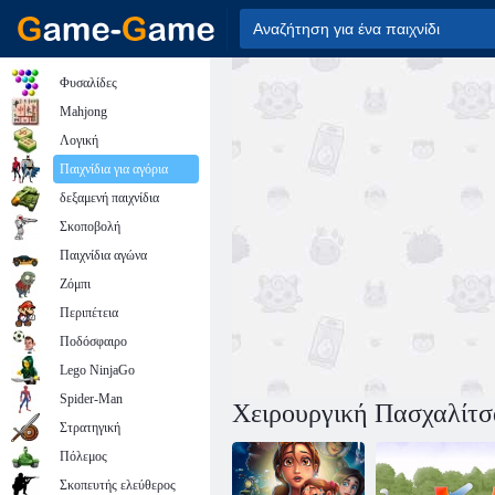
Φυσαλίδες
Mahjong
Λογική
Παιχνίδια για αγόρια
δεξαμενή παιχνίδια
Σκοποβολή
Παιχνίδια αγώνα
Ζόμπι
Περιπέτεια
Ποδόσφαιρο
Lego NinjaGo
Spider-Man
Χειρουργική Πασχαλίτσ
Στρατηγική
Πόλεμος
Σκοπευτής ελεύθερος