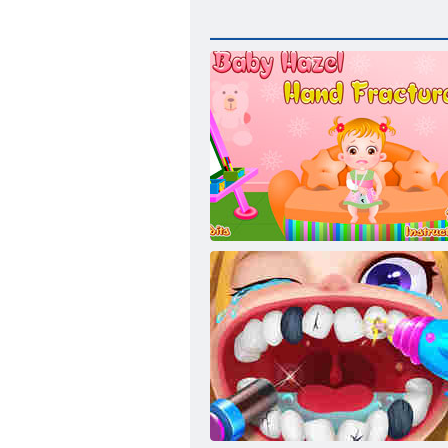
Κάταγμα Μωρό Hazel χέρι