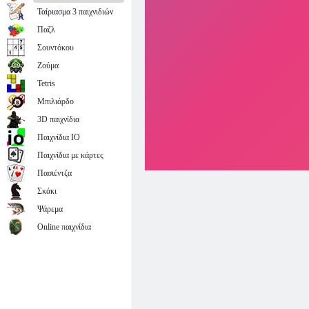
Ταίριασμα 3 παιχνιδιών
Παζλ
Σουντόκου
Ζούμα
Tetris
Μπιλιάρδο
3D παιχνίδια
Παιχνίδια IO
Παιχνίδια με κάρτες
Πασιέντζα
Σκάκι
Ψάρεμα
Online παιχνίδια