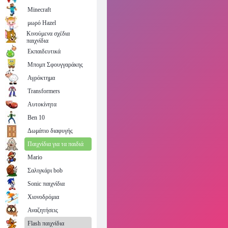
Minecraft
μωρό Hazel
Κινούμενα σχέδια
παιχνίδια
Εκπαιδευτικά
Μπομπ Σφουγγαράκης
Αγρόκτημα
Transformers
Αυτοκίνητα
Ben 10
Δωμάτιο διαφυγής
Παιχνίδια για τα παιδιά
Mario
Σαλιγκάρι bob
Sonic παιχνίδια
Χιονοδρόμια
Αναζητήσεις
Flash παιχνίδια