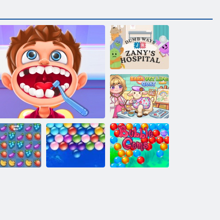
Βίαιοι τρόποι
νοσοκομείο του
Jr Zany
Sara Vet Life
Ep:13 Goat
Φρούτα
Ατελείωτες
Παιχνίδια
συντριβή
Μικρός Οδοντίατρος
Bubbles
φούσκα