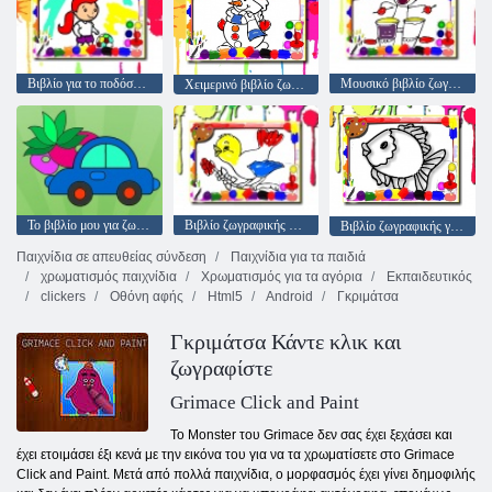
Βιβλίο για το ποδόσφαιρο
Μουσικό βιβλίο ζωγραφικής
Χειμερινό βιβλίο ζωγραφικής
Το βιβλίο μου για ζωγραφική
Βιβλίο ζωγραφικής πτηνών
Βιβλίο ζωγραφικής για ψάρι
Παιχνίδια σε απευθείας σύνδεση
Παιχνίδια για τα παιδιά
χρωματισμός παιχνίδια
Χρωματισμός για τα αγόρια
Εκπαιδευτικός
clickers
Οθόνη αφής
Html5
Android
Γκριμάτσα
Γκριμάτσα Κάντε κλικ και
ζωγραφίστε
Grimace Click and Paint
Το Monster του Grimace δεν σας έχει ξεχάσει και
έχει ετοιμάσει έξι κενά με την εικόνα του για να τα χρωματίσετε στο Grimace
Click and Paint. Μετά από πολλά παιχνίδια, ο μορφασμός έχει γίνει δημοφιλής