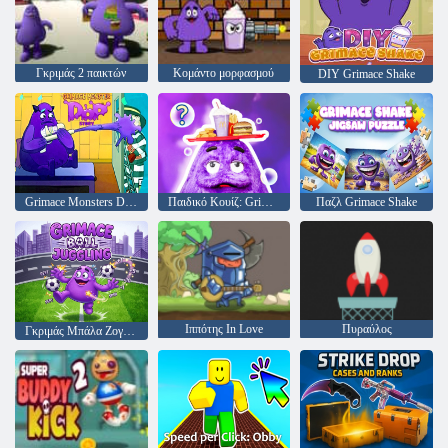
Γκριμάς 2 παικτών
Κομάντο μορφασμού
DIY Grimace Shake
Grimace Monsters DOP ιστορία
Παιδικό Κουίζ: Grimace Shake Trivia
Παζλ Grimace Shake
Ιππότης In Love
Πυραύλος
Γκριμάς Μπάλα Ζογκλέρ