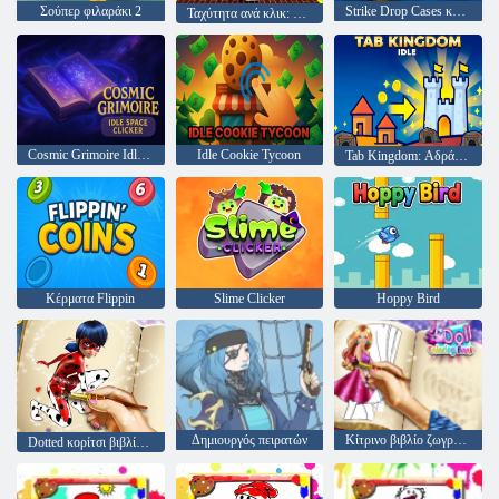
Σούπερ φιλαράκι 2
Strike Drop Cases και Ranks
Ταχύτητα ανά κλικ: Obby
Cosmic Grimoire Idle Space Clicker
Idle Cookie Tycoon
Tab Kingdom: Αδράνεια
Κέρματα Flippin
Slime Clicker
Hoppy Bird
Δημιουργός πειρατών
Κίτρινο βιβλίο ζωγραφικής
Dotted κορίτσι βιβλίο ζωγραφικής