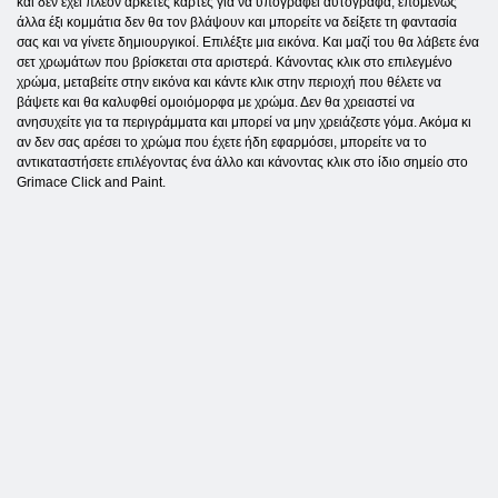
και δεν έχει πλέον αρκετές κάρτες για να υπογράφει αυτόγραφα, επομένως
άλλα έξι κομμάτια δεν θα τον βλάψουν και μπορείτε να δείξετε τη φαντασία
σας και να γίνετε δημιουργικοί. Επιλέξτε μια εικόνα. Και μαζί του θα λάβετε ένα
σετ χρωμάτων που βρίσκεται στα αριστερά. Κάνοντας κλικ στο επιλεγμένο
χρώμα, μεταβείτε στην εικόνα και κάντε κλικ στην περιοχή που θέλετε να
βάψετε και θα καλυφθεί ομοιόμορφα με χρώμα. Δεν θα χρειαστεί να
ανησυχείτε για τα περιγράμματα και μπορεί να μην χρειάζεστε γόμα. Ακόμα κι
αν δεν σας αρέσει το χρώμα που έχετε ήδη εφαρμόσει, μπορείτε να το
αντικαταστήσετε επιλέγοντας ένα άλλο και κάνοντας κλικ στο ίδιο σημείο στο
Grimace Click and Paint.