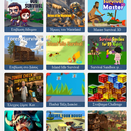
Επιβίωση δίδυμου
Ήρωες του Wasteland
Master Survival 3D
Επιβίωση στο Δάσος
Island Idle Survival
Survival Sandbox για 99 Νύχτες
Παιδιά Τάξη Διακόσμηση
Στοίβαγμα Challenge
Έλεγχος ζόμπι: Καταφύγιο επιβίωσης