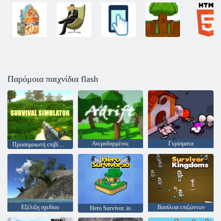
Παρόμοια παιχνίδια flash
Ανεμοδαρμένος
Γυρίσματα
Προσομοιωτή επιβίωσης
Εξέλιξη σχεδίου
Βασίλεια επιζώντων
Hero Survivor. io