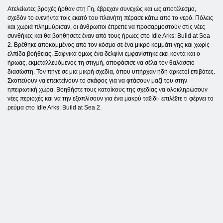
Ατελείωτες βροχές ήρθαν στη Γη, έβρεχαν συνεχώς και ως αποτέλεσμα,
σχεδόν το ενενήντα τοις εκατό του πλανήτη πέρασε κάτω από το νερό. Πόλεις
και χωριά πλημμύρισαν, οι άνθρωποι έπρεπε να προσαρμοστούν στις νέες
συνθήκες και θα βοηθήσετε έναν από τους ήρωες στο Idle Arks: Build at Sea
2. Βρέθηκε αποκομμένος από τον κόσμο σε ένα μικρό κομμάτι γης και χωρίς
ελπίδα βοήθειας. Ξαφνικά όμως ένα δελφίνι εμφανίστηκε εκεί κοντά και ο
ήρωας, εκμεταλλευόμενος τη στιγμή, αποφάσισε να σέλα τον θαλάσσιο
διασώστη. Τον πήγε σε μια μικρή σχεδία, όπου υπήρχαν ήδη αρκετοί επιβάτες.
Σκοπεύουν να επεκτείνουν το σκάφος για να φτάσουν μαζί του στην
ηπειρωτική χώρα. Βοηθήστε τους κατοίκους της σχεδίας να ολοκληρώσουν
νέες περιοχές και να την εξοπλίσουν για ένα μακρύ ταξίδι· επιλέξτε τι φέρνει το
ρεύμα στο Idle Arks: Build at Sea 2.