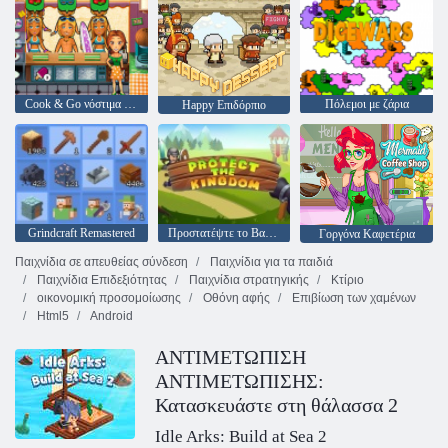
Cook & Go νόστιμα της Emily
Πόλεμοι με ζάρια
Happy Επιδόρπιο
Grindcraft Remastered
Προστατέψτε το Βασίλειο
Γοργόνα Καφετέρια
Παιχνίδια σε απευθείας σύνδεση
Παιχνίδια για τα παιδιά
Παιχνίδια Επιδεξιότητας
Παιχνίδια στρατηγικής
Κτίριο
οικονομική προσομοίωσης
Οθόνη αφής
Επιβίωση των χαμένων
Html5
Android
ΑΝΤΙΜΕΤΩΠΙΣΗ
ΑΝΤΙΜΕΤΩΠΙΣΗΣ:
Κατασκευάστε στη θάλασσα 2
Idle Arks: Build at Sea 2