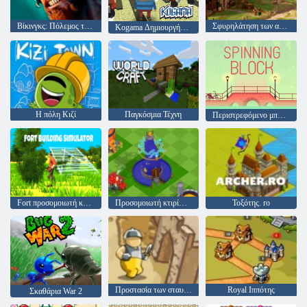
Βίκινγκς: Πόλεμος των φυλών
Σφυρηλάτηση των αυτοκρατοριών
Kogama Δημιουργήστε το σπίτι σας
Η πόλη Κιζί
Παγκόσμια Τέχνη
Περιστρεφόμενο μπλοκ
Fort προσομοιωτή κτιρίων
Προσομοιωτή κτιρίων πόλεων
Τοξότης. ro
Προστασία των σταυροφόρων
Royal Ιππότης
Σκαθάρια War 2