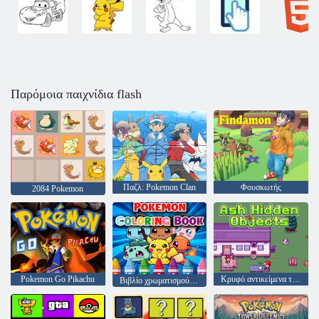
Παρόμοια παιχνίδια flash
Παζλ: Pokemon Clan
Φουσκωτής
2084 Pokemon
Pokemon Go Pikachu
Κρυφό αντικείμενα τέφρας
Βιβλίο χρωματισμού Pokemon