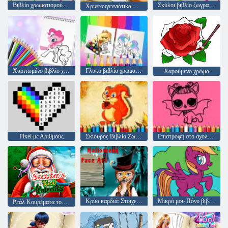
Βιβλίο χρωματισμού φορτηγών τέρας
Σκύλοι βιβλίο ζωγραφικής
Χριστουγεννιάτικα Χριστούγεννα
Χαριτωμένο βιβλίο χρωματισμού πόνυ
Γλυκό βιβλίο χρωματισμού πόνυ
Χαρούμενο χρώμα
Pixel με Αριθμούς
Σκίουρος Βιβλίο Ζωγραφικής
Επιστροφή στο σχολείο: βιβλίο ζωγραφικής Lol
Κρύα καρδιά: Στοιχεία σχετικά με το πρόσωπο της Άννας για το Halloween
Μικρό μου Πόνυ βιβλίο ζωγραφικής
Ρεάλ Κουρέματα του Αϊ-Βασίλη