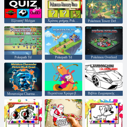
Εξέταση! Μείγμα
Χρόνος μνήμης Pokemon
Pokémon Tower Defense
Pokepath Td
Pokepath Td
Pokémon Overlord
Περιπέτεια Χρώμα βιβλίο
Βιβλίο Ζωγραφικής Lamborghini
Μινιατούρα Charmander Picture Block Quest