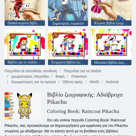
Dotted κορίτσι βιβλίο ζωγραφικής
Κίτρινο βιβλίο ζωγραφικής
Δημιουργός πειρατών
Βιβλίο για το ποδόσφαιρο
Χειμερινό βιβλίο ζωγραφικής
Μουσικό βιβλίο ζωγραφικής
Παιχνίδια σε απευθείας σύνδεση
Παιχνίδια για τα παιδιά
χρωματισμός παιχνίδια
Βαφή
Pokemon
Χρωματισμός για τα αγόρια
Οθόνη αφής
Html5
Android
Βιβλίο ζωγραφικής: Αδιάβροχο
Pikachu
Coloring Book: Raincoat Pikachu
Στο νέο online παιχνίδι Coloring Book: Raincoat
Pikachu, σας προσκαλούμε να δημιουργήσετε μια εμφάνιση για τον Pikachu
ντυμένος με αδιάβροχο. Θα το κάνετε αυτό με τη βοήθεια ενός βιβλίου