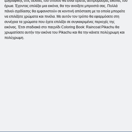
ζωγραφικής στις σελίδες του οποίου θα είναι ορατές ασπρόμαυρες εικόνες του
ήρωα. Έχοντας επιλέξει μια εικόνα, θα την ανοίξετε μπροστά σας. Πολλά
πάνελ σχεδίασης θα εμφανιστούν σε κοντινή απόσταση με τα οποία μπορείτε
να επιλέξετε χρώματα και πινέλα. Με αυτόν τον τρόπο θα εφαρμόσετε στη
συνέχεια τα χρώματα που έχετε επιλέξει σε συγκεκριμένες περιοχές της
εικόνας. Έτσι σταδιακά στο παιχνίδι Coloring Book: Raincoat Pikachu θα
χρωματίσετε αυτήν την εικόνα του Pikachu και θα την κάνετε πολύχρωμη και
πολύχρωμη.