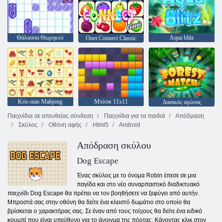
Θάλασσα Θωρηκτό
Aqua blitz
Onet Connect Classic
Kris-mas Mahjong
Μπλοκ 11x11
Δασικός αγώνας
Παιχνίδια σε απευθείας σύνδεση
Παιχνίδια για τα παιδιά
Απόδραση
Σκύλος
Οθόνη αφής
Html5
Android
Απόδραση σκύλου
Dog Escape
Ένας σκύλος με το όνομα Robin έπεσε σε μια
παγίδα και στο νέο συναρπαστικό διαδικτυακό
παιχνίδι Dog Escape θα πρέπει να τον βοηθήσετε να ξεφύγει από αυτήν.
Μπροστά σας στην οθόνη θα δείτε ένα κλειστό δωμάτιο στο οποίο θα
βρίσκεται ο χαρακτήρας σας. Σε έναν από τους τοίχους θα δείτε ένα ειδικό
κουμπί που είναι υπεύθυνο για το άνοιγμα της πόρτας. Κάνοντας κλικ στον