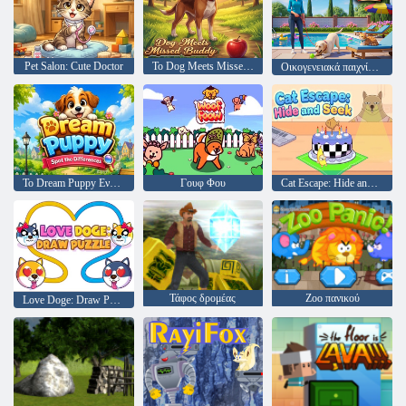
Pet Salon: Cute Doctor
Το Dog Meets Missed Buddy
Οικογενειακά παιχνίδια με σκύλους κατοικίδιων ζώων
Το Dream Puppy Εντοπίζει τις Διαφορές
Γουφ Φου
Cat Escape: Hide and Seek
Τάφος δρομέας
Zoo πανικού
Love Doge: Draw Puzzle