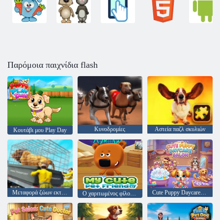
Παρόμοια παιχνίδια flash
Κυνοδρομίες
Αστεία παζλ σκυλιών
Κουτάβι μου Play Day
Μεταφορά ζώων εκτροφής
Cute Puppy Daycare Salon
Ο χαριτωμένος φίλος μου για κατοικίδια