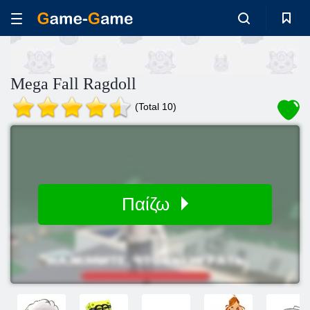
Mega Fall Ragdoll
(Total 10)
Παίζω