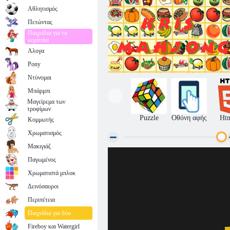
Αθλητισμός
Πετώντας
Παιχνίδια για τα
κορίτσια
Αλογα
Pony
Ντύνομαι
Μπάρμπι
Μαγείρεμα των
τροφίμων
Puzzle
Οθόνη αφής
Ht
Κομμωτής
Χρωματισμός
Μακιγιάζ
Παγωμένος
Kris Mahjong
Χρωματιστά μπλοκ
Δεινόσαυροι
Περιπέτεια
Παιχνίδια για δύο
Fireboy και Watergirl