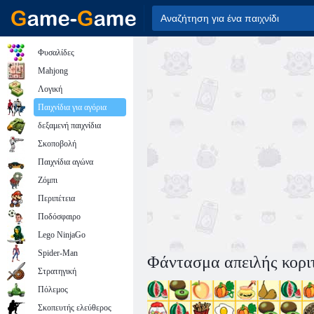
Φυσαλίδες
Mahjong
Λογική
Παιχνίδια για αγόρια
δεξαμενή παιχνίδια
Σκοποβολή
Παιχνίδια αγώνα
Ζόμπι
Περιπέτεια
Ποδόσφαιρο
Lego NinjaGo
Spider-Man
Φάντασμα απειλής κορι
Στρατηγική
Πόλεμος
Σκοπευτής ελεύθερος