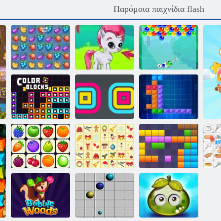
Παρόμοια παιχνίδια flash
Φρούτα
Παιχνίδια
συντριβή
φούσκα
Γούρια φούσκα
Τετράγωνο
Χρώματα μπλοκ
στοίβαγμα
Tentrix
Onet Connect
Kris-mas
Classic
Mahjong
Μπλοκ 11x11