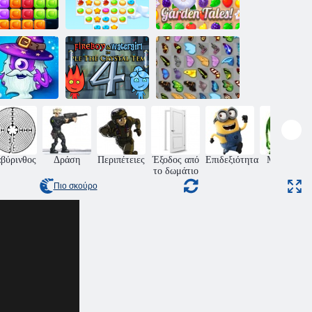
0x10 Match
Blocks
Cookie Crush 3
Παραμύθια
Fireboy και
Ήρωες του
Watergirl 4:
Πεταλούδα
Αγώνα 3
Crystal Temple
Kyodai
βύρινθος
Δράση
Περιπέτειες
Έξοδος από
Επιδεξιότητα
Monsters
το δωμάτιο
Πιο σκούρο