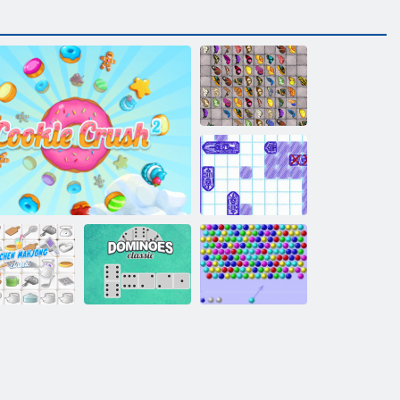
Πεταλούδα
Kyodai HD
Θάλασσα
Θωρηκτό
Κουζίνα
Κλασικά
Bublina Střelec
Mahjong
Cookie Crush 2
ντόμινο
html5