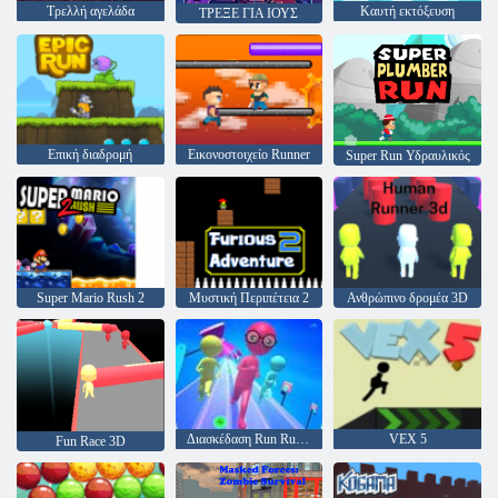
Τρελλή αγελάδα
Καυτή εκτόξευση
ΤΡΕΞΕ ΓΙΑ ΙΟΥΣ
Επική διαδρομή
Εικονοστοιχείο Runner
Super Run Υδραυλικός
Super Mario Rush 2
Μυστική Περιπέτεια 2
Ανθρώπινο δρομέα 3D
Διασκέδαση Run Run 3d
VEX 5
Fun Race 3D