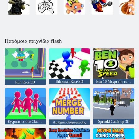
Παρόμοια παιχνίδια flash
Stickman Race 3D
Ben 10 Μέχρι την ταχύτητα
Run Race 3D
Εγγραφείτε στο Clash 3d
Sprunki Catch-up 3D
Αριθμός συγχώνευσης