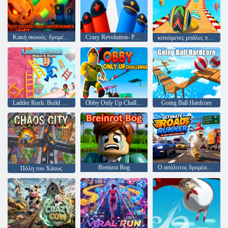
Κακή σκουός: δρομέας αποκριών
Crazy Revolution- Police Runner Hyper Casual
κινούμενες μπάλες πηγαίνοντας σφαίρα
Ladder Rush: Build & Race
Obby Only Up Challenge
Going Ball Hardcore
Breinrot Bog
Ο απόλυτος δρομέας δρόμου
Πόλη του Χάους