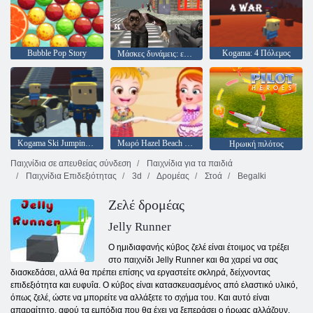
Bubble Pop Story
Kogama: 4 Πόλεμος
Μάσκες δυνάμεις: επιβίωση ζόμπι
Kogama Ski Jumping !!
Μωρό Hazel Beach Party
Ηρωική πιλότος
Παιχνίδια σε απευθείας σύνδεση
Παιχνίδια για τα παιδιά
Παιχνίδια Επιδεξιότητας
3d
Δρομέας
Στοά
Begalki
Ζελέ δρομέας
Jelly Runner
Ο ημιδιαφανής κύβος ζελέ είναι έτοιμος να τρέξει
στο παιχνίδι Jelly Runner και θα χαρεί να σας
διασκεδάσει, αλλά θα πρέπει επίσης να εργαστείτε σκληρά, δείχνοντας
επιδεξιότητα και ευφυΐα. Ο κύβος είναι κατασκευασμένος από ελαστικό υλικό,
όπως ζελέ, ώστε να μπορείτε να αλλάξετε το σχήμα του. Και αυτό είναι
απαραίτητο, αφού τα εμπόδια που θα έχει να ξεπεράσει ο ήρωας αλλάζουν.