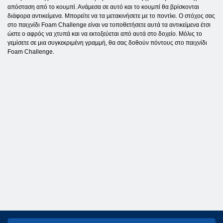
απόσταση από το κουμπί. Ανάμεσα σε αυτό και το κουμπί θα βρίσκονται
διάφορα αντικείμενα. Μπορείτε να τα μετακινήσετε με το ποντίκι. Ο στόχος σας
στο παιχνίδι Foam Challenge είναι να τοποθετήσετε αυτά τα αντικείμενα έτσι
ώστε ο αφρός να χτυπά και να εκτοξεύεται από αυτά στο δοχείο. Μόλις το
γεμίσετε σε μια συγκεκριμένη γραμμή, θα σας δοθούν πόντους στο παιχνίδι
Foam Challenge.