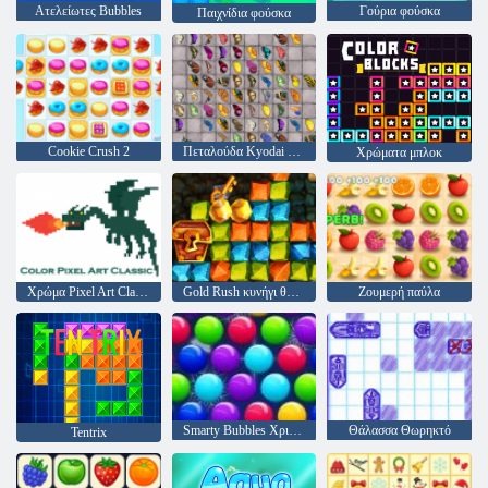
Ατελείωτες Bubbles
Γούρια φούσκα
Παιχνίδια φούσκα
Cookie Crush 2
Πεταλούδα Kyodai HD
Χρώματα μπλοκ
Χρώμα Pixel Art Classic
Gold Rush κυνήγι θησαυρού
Ζουμερή παύλα
Smarty Bubbles Χριστούγεννα Edition
Θάλασσα Θωρηκτό
Tentrix