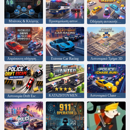
Μπάτσος & Κλέφτης
Προσομοίωση αστυνομικού λεωφορείου
Οδήγηση αυτοκινήτου Master
Απρόσεκτη οδήγηση - Αστυνομική Καταδίωξη
Extreme Car Racing
Αστυνομικό Τμήμα 3D
ΚΑΤΑΖΗΤΟΥΜΕΝΟΣ
Αστυνομικό Chase Run
Αστυνομία Drift Escape