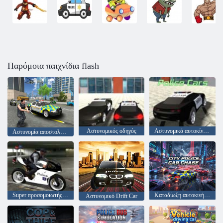
Παρόμοια παιχνίδια flash
Αστυνομικός οδηγός
Αστυνομικά αυτοκίνητα
Αστυνομία αποστολής αστυνομικών αστυνομικών αποστολών
Super προσομοιωτής ποδηλάτων ασκήσεων ποδηλάτων 3D
Καταδίωξη αυτοκινήτου της αστυνομίας της πόλης
Αστυνομικό Drift Car