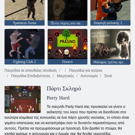
Spartacus Arena
Διαφυγή φυλακής 2020
Πέντε νύχτες στο παλιό εργοστάσιο παιχνιδιών 2020
Fighting Club 2
Πασινό
Θάλαμος τρέλας αριθμός 6
Παιχνίδια σε απευθείας σύνδεση
Παιχνίδια για αγόρια
Παιχνίδια Επιδεξιότητας
Μαχητικός
Αστυνομία
Στοά
Πάρτι Σκληρό
Party Hard
Το παιχνίδι Party Hard σας προσκαλεί να γίνετε ο
εκδικητής του λαού που πρέπει να διεισδύσει στα
ανώτερα κλιμάκια της κοινωνίας σε ένα πάρτι χρυσής νεολαίας, το οποίο είναι
γεμάτο απατεώνες και να καταστρέψει όσο το δυνατόν περισσότερους από
αυτούς. Πρέπει να προχωρήσουμε με προσοχή. Εάν βρεθεί το πτώμα, θα
κληθεί αμέσως η αστυνομία και ο ήρωάς σας θα δεχθεί χειροπέδες.