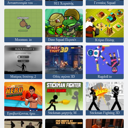
Αντιαστυνομία του Μαϊάμι
Γενναίος Squad
911 Χειριστής
Moomoo. io
Dino Squad Περιπέτεια
Κτίριο Πόλης
Μαύρος Ιππότης 2
Οδός αγώνα 3D
Ragdoll io
Stickman μαχητής Mega φιλονικία
Stickman Fighting 3D
Εγκιβωτίζοντας ήρωας: Πρωταθλήματα Punch