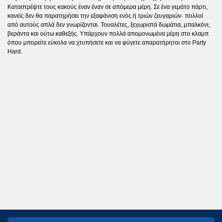
Καταστρέψτε τους κακούς έναν έναν σε απόμερα μέρη. Σε ένα γεμάτο πάρτι,
κανείς δεν θα παρατηρήσει την εξαφάνιση ενός ή τριών ζευγαριών· πολλοί
από αυτούς απλά δεν γνωρίζονται. Τουαλέτες, ξεχωριστά δωμάτια, μπαλκόνι,
βεράντα και ούτω καθεξής. Υπάρχουν πολλά απομονωμένα μέρη στο κλαμπ
όπου μπορείτε εύκολα να χτυπήσετε και να φύγετε απαρατήρητοι στο Party
Hard.