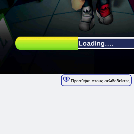
Προσθήκη στους σελιδοδείκτες