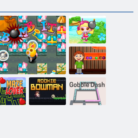
Η βόμβα
αποστολή
Νόστιμος
τρόπος
Λάμπα
Βάλτε την
λαβύρινθο
Βομβάρδισέ το
Νεοσύλλεκτος
παύλα