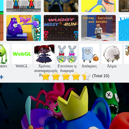
Κόκκινο και
Βιβλίο
H
μπλε ραβδί
Huggy Wuggy
ζωγραφικής:
Huggy
Escape
Poppy Playtime
σ
Grimace
Monsters DOP
Wuggy και
Katnap. Survival
H
ιστορία
Missy Run
και morphs
ters
WebGL
Χρόνος
Επιτόπου η
Απόκριες
Άλμα
αναπαραγωγής
διαφορά
Poppy
(Total 10)