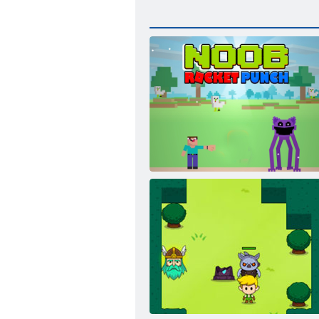
Noob Rocket Punch